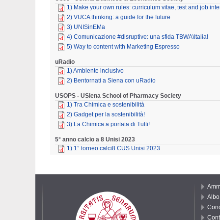
1) Make your own rules: curriculum vitae, test and job int
2) VUCA thinking: a guide for the future
3) UNISinEMa
4) Comunicazione #disruptive: una sfida TBWA\Italia!
5) Way to content with Marketing Espresso
uRadio
1) Ambiente inclusivo
2) Bentornati a Siena con uRadio
USOPS - USiena School of Pharmacy Society
1) Tra Chimica e sostenibilità
2) Gadget per la sostenibilità!
3) La Chimica a portata di Tutti!
5° anno calcio a 8 Unisi 2023
1) 1° torneo calci8 CUS Unisi 2023
Ammi
Albo 
Conc
Cont