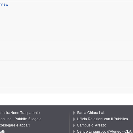
erview
nistrazione Trasparente
Santa Chiara Lab
on line - Pubblicità legale
Ufficio Relazioni con il Pubblico
orsi-gare e appalti
Campus di Arezzo
atti
Centro Linguistico d'Ateneo - CLA