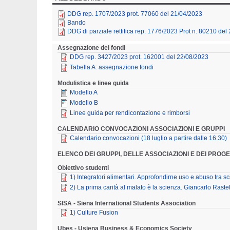
DDG rep. 1707/2023 prot. 77060 del 21/04/2023
Bando
DDG di parziale rettifica rep. 1776/2023 Prot n. 80210 del 
Assegnazione dei fondi
DDG rep. 3427/2023 prot. 162001 del 22/08/2023
Tabella A: assegnazione fondi
Modulistica e linee guida
Modello A
Modello B
Linee guida per rendicontazione e rimborsi
CALENDARIO CONVOCAZIONI ASSOCIAZIONI E GRUPPI
Calendario convocazioni (18 luglio a partire dalle 16.30)
ELENCO DEI GRUPPI, DELLE ASSOCIAZIONI E DEI PROG
Obiettivo studenti
1) Integratori alimentari. Approfondirne uso e abuso tra s
2) La prima carità al malato è la scienza. Giancarlo Rastel
SISA - Siena International Students Association
1) Culture Fusion
Ubes - Usiena Business & Economics Society