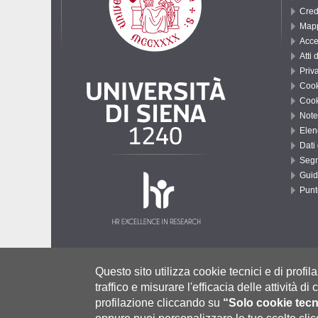
Cred
Mapp
Acce
Atti 
Priv
Cook
Cook
Note
Elenc
Dati
Segn
Guid
Punt
Università degli Studi di Siena
- Rettorato, via Banchi di Sotto 55
Questo sito utilizza cookie tecnici e di profila
P.IVA 00273530527 | C.F. 80002070524 |
Modalità di pagamento
|
Ca
traffico e misurare l'efficacia delle attività d
Contatti:
urp@unisi.it
- URP - Ufficio Relazioni con il Pubblico Tel.
profilazione cliccando su
“Solo cookie tecn