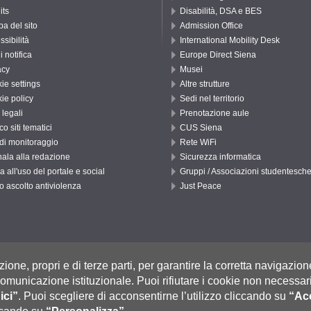
its
Disabilità, DSA e BES
a del sito
Admission Office
ssibilità
International Mobility Desk
di notifica
Europe Direct Siena
acy
Musei
ie settings
Altre strutture
ie policy
Sedi nel territorio
 legali
Prenotazione aule
o siti tematici
CUS Siena
 di monitoraggio
Rete WiFi
ala alla redazione
Sicurezza informatica
a all'uso del portale e social
Gruppi / Associazioni studentesch
o ascolto antiviolenza
Just Peace
, 53100 Siena ITALIA
zione, propri e di terze parti, per garantire la corretta navigazion
Fatturazione Elettronica
selle Pec: Posta Elettronica Certificata
|
i comunicazione istituzionale.
Puoi rifiutare i cookie non necessari
 0577 235555 (dal lunedì al venerdì dalle 9.30 alle 10.30)
ici”
.
Puoi scegliere di acconsentirne l’utilizzo cliccando su
“Acc