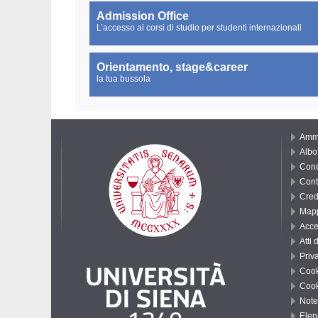
Admission Office
L’accesso ai corsi di studio per studenti internazionali
Orientamento, stage&career
la tua bussola
Ammi
Albo 
Conc
Cont
Cred
Mapp
Acce
Atti 
Priv
Cook
Cook
Note
Elenc