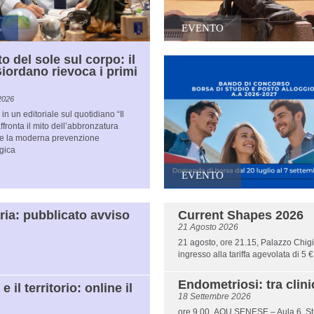
S
EVENTO
to del sole sul corpo: il
Giordano rievoca i primi
2026
 in un editoriale sul quotidiano “Il
affronta il mito dell’abbronzatura
” e la moderna prevenzione
gica
EVENTO
ria: pubblicato avviso
Current Shapes 2026
21 Agosto 2026
21 agosto, ore 21.15, Palazzo Chigi 
ingresso alla tariffa agevolata di 5 €
Endometriosi: tra clin
 il territorio: online il
18 Settembre 2026
ore 9.00, AOU SENESE – Aula 6, Stra