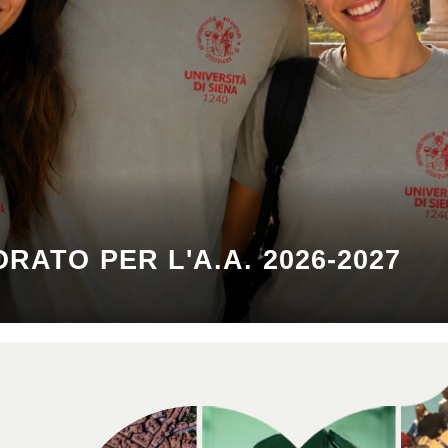
ORATO PER L'A.A. 2026-2027
STUDIO E POSTO ALLOGGIO D
IMMATRICOLAZIONI 2026/2027