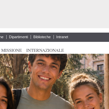
Salta al
contenuto
principale
ne
Dipartimenti
Biblioteche
Intranet
 MISSIONE
INTERNAZIONALE