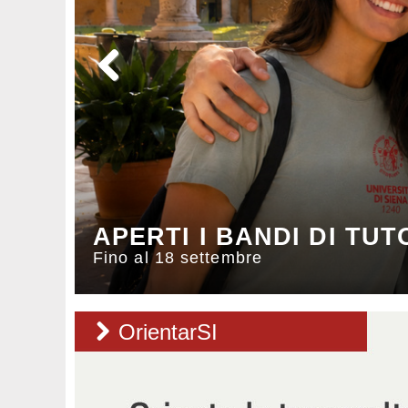
APERTI I BANDI DI TUT
BANDO PER BORSA DI 
TUTTE LE INFO SULLE 
Fino al 18 settembre
Aperto fino al 7 settembre (ore 13)
OrientarSI