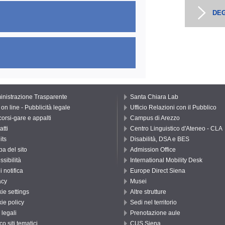
DEG
nistrazione Trasparente
Santa Chiara Lab
on line - Pubblicità legale
Ufficio Relazioni con il Pubblico
orsi-gare e appalti
Campus di Arezzo
atti
Centro Linguistico d'Ateneo - CLA
its
Disabilità, DSA e BES
a del sito
Admission Office
ssibilità
International Mobility Desk
di notifica
Europe Direct Siena
acy
Musei
ie settings
Altre strutture
ie policy
Sedi nel territorio
 legali
Prenotazione aule
o siti tematici
CUS Siena