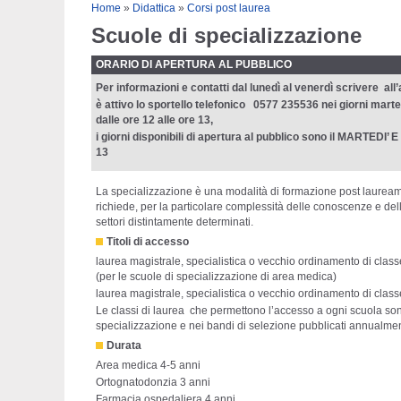
Tu sei qui
Home
»
Didattica
»
Corsi post laurea
Scuole di specializzazione
ORARIO DI APERTURA AL PUBBLICO
Per informazioni e contatti dal lunedì al venerdì scrivere all’a
è attivo lo sportello telefonico 0577 235536 nei giorni marted
dalle ore 12 alle ore 13,
i giorni disponibili di apertura al pubblico sono il MART
13
La specializzazione è una modalità di formazione post lauream 
richiede, per la particolare complessità delle conoscenze e de
settori distintamente determinati.
Titoli di accesso
laurea magistrale, specialistica o vecchio ordinamento di classe
(per le scuole di specializzazione di area medica)
laurea magistrale, specialistica o vecchio ordinamento di classe
Le classi di laurea che permettono l’accesso a ogni scuola son
specializzazione e nei bandi di selezione pubblicati annualme
Durata
Area medica 4-5 anni
Ortognatodonzia 3 anni
Farmacia ospedaliera 4 anni