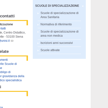
SCUOLE DI SPECIALIZZAZIONE
Scuole di specializzazione di
contatti
Area Sanitaria
lizzazione
Normativa di riferimento
tatti
Scuole di specializzazione di
te, Centro Didattico,
area non medica
otte - 53100 Siena
unisi.it
Iscrizioni anni successivi
Scuole attivate
elate
amenti
lle Scuole di
ne
bbligo di
r gravidanza della
ico specialistica
i
na