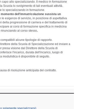
in capo allo specializzando. Il medico in formazione
 Scuola lo svolgimento di tali eventuali attività.
ode lo specializzando in formazione.
l momento dell'immatricolazione sussista un
le esigenze di servizio, in posizione di aspettativa
ini della progressione di carriera e del trattamento di
cipare ai corsi di formazione specifica in medicina
o rinunciando al corso stesso
.
compatibili alcune tipologie di rapporto.
rettore della Scuola di Specializzazione ed inviare a
r presa visione dal Direttore della Scuola di
nferisce l'incarico, durata dell'incarico, luogo di
a modulistica è disponibile di seguito.
causa di risoluzione anticipata del contratto.
no solamente specializzarsi)