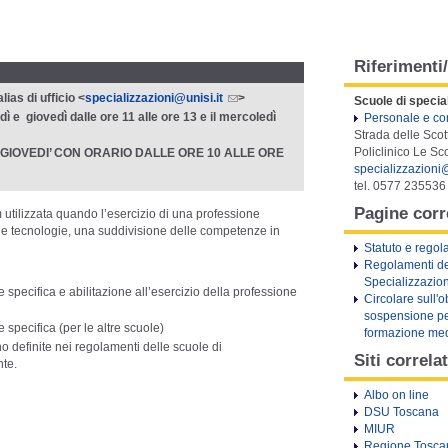
Riferimenti/
lias di ufficio <
specializzazioni@unisi.it
>
Scuole di specia
ì e giovedì dalle ore 11 alle ore 13 e il mercoledì
Personale e con
Strada delle Scot
Policlinico Le Sc
EDI’ E GIOVEDI’ CON ORARIO DALLE ORE 10 ALLE ORE
specializzazioni@
tel. 0577 235536
Pagine corr
utilizzata quando l’esercizio di una professione
lle tecnologie, una suddivisione delle competenze in
Statuto e regol
Regolamenti de
Specializzazio
 specifica e abilitazione all’esercizio della professione
Circolare sull'o
sospensione pe
 specifica (per le altre scuole)
formazione med
o definite nei regolamenti delle scuole di
Siti correlat
nte.
Albo on line
DSU Toscana
MIUR
Regione Tosca