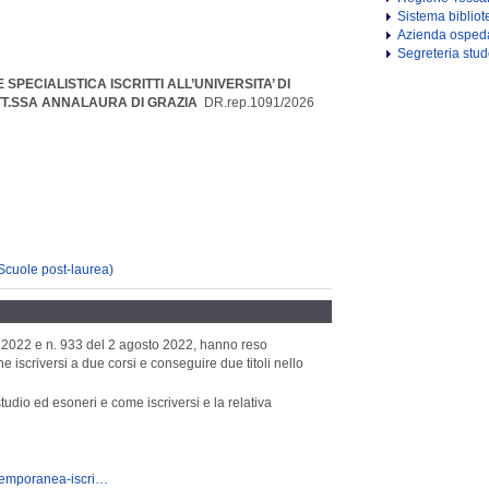
Sistema bibliot
Azienda ospeda
Segreteria stud
SPECIALISTICA ISCRITTI ALL’UNIVERSITA’ DI
T.SSA ANNALAURA DI GRAZIA
DR.rep.1091/2026
Scuole post-laurea)
2022 e n. 933 del
2 agosto
2022,
hanno reso
one
iscriversi a due corsi
e conseguire due titoli nello
 studio ed esoneri e come iscriversi e la relativa
ontemporanea-iscri…