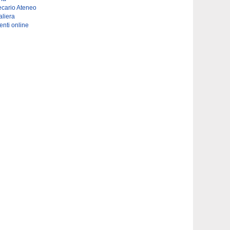
ecario Ateneo
liera
enti online