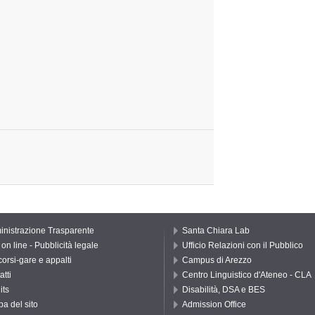
nistrazione Trasparente
Santa Chiara Lab
on line - Pubblicità legale
Ufficio Relazioni con il Pubblico
orsi-gare e appalti
Campus di Arezzo
atti
Centro Linguistico d'Ateneo - CLA
its
Disabilità, DSA e BES
a del sito
Admission Office