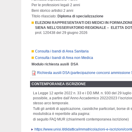
Per le professioni legali 2 anni
Beni storico artistici 2 anni
Titolo rilasciato:
Diploma di specializzazione
ELEZIONI RAPPRESENTANTI DEI MEDICI IN FORMAZIONE 
SIENA NELL’OSSERVATORIO REGIONALE –
ELETTA DOT
prot. 120438 del 29 giugno 2026
Consulta i bandi di Area Sanitaria
Consulta i bandi di Area non Medica
Modulo richiesta ausili DSA
Richiesta ausili DSA (partecipazione concorsi ammissione 
CONTEMPORANEA ISCRIZIONE
La Legge 12 aprile 2022 n. 33 e i DD.MM. n. 930 del 29
luglio
possibile, a partire dall’Anno Accademico 2022/2023 l’iscrizi
stesso arco temporale.
Tutti gli ambiti di applicazione, casistiche particolari, borse di
modulistica è reperibile alla pagina:
di seguito FAQ MUR (chiarimenti contemporanea iscrizione)
https://www.unisi.it/didattica/immatricolazioni-e-iscrizioni/c