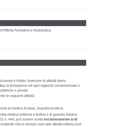
ll'Offerta Formativa e modulistica
ando è inibito l'esercizio di attività libero
effettua la formazione ed ogni rapporto convenzionale o
pubbliche e private.
e le seguenti attività:
ne di medico di base, Guardia turistica).
uardia medica notturna e festiva e di guardia medica
2001 n. 448, può essere svolta
esclusivamente al di
restando che in nessun caso tale attività esterna può