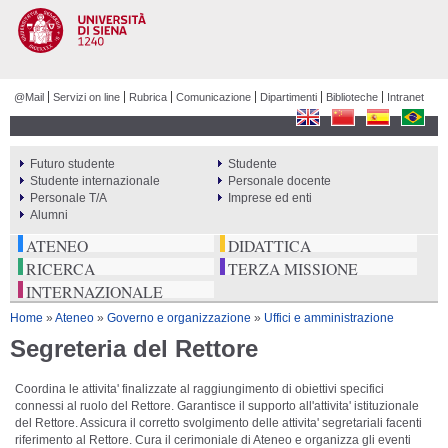
Salta al
contenuto
principale
@Mail
Servizi on line
Rubrica
Comunicazione
Dipartimenti
Biblioteche
Intranet
Futuro studente
Studente
PERCORSI
Studente internazionale
Personale docente
Personale T/A
Imprese ed enti
Alumni
ATENEO
DIDATTICA
RICERCA
TERZA MISSIONE
INTERNAZIONALE
Tu sei qui
Home
»
Ateneo
»
Governo e organizzazione
»
Uffici e amministrazione
Segreteria del Rettore
Coordina le attivita' finalizzate al raggiungimento di obiettivi specifici
connessi al ruolo del Rettore. Garantisce il supporto all'attivita' istituzionale
del Rettore. Assicura il corretto svolgimento delle attivita' segretariali facenti
riferimento al Rettore. Cura il cerimoniale di Ateneo e organizza gli eventi