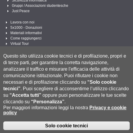
Sicurezza informatica
Gruppi / Associazioni studentesche
Just Peace
Lavora con noi
5x1000 - Donazioni
Materiali informativi
Come raggiungerci
Virtual Tour
Linee Guida per un Linguaggio amministrativo e istituzionale inclusivo
Questo sito utilizza cookie tecnici e di profilazione, propri e
Segui UNISI
di terze parti, per garantire la corretta navigazione,
analizzare il traffico e misurare l'efficacia delle attività di
comunicazione istituzionale.
Puoi rifiutare i cookie non
necessari e di profilazione cliccando su
“Solo cookie
tecnici”
.
Puoi scegliere di acconsentirne l’utilizzo cliccando
su
“Accetta tutti”
oppure puoi personalizzare le tue scelte
cliccando su
“Personalizza”
.
Per maggiori informazioni leggi la nostra
Privacy e cookie
policy
Università degli Studi di Siena
- Rettorato, via Banchi di Sotto 55, 53100 Siena
ITALIA
P.IVA 00273530527 | C.F. 80002070524 |
Modalità di pagamento
|
Caselle Pec: Posta
Solo cookie tecnici
Fatturazione Elettronica
Elettronica Certificata
|