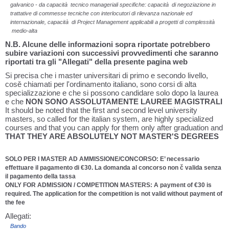
galvanico - da capacità tecnico manageriali specifiche: capacità di negoziazione in
trattative di commesse tecniche con interlocutori di rilevanza nazionale ed
internazionale, capacità di Project Management applicabili a progetti di complessità
medio-alta
N.B. Alcune delle informazioni sopra riportate potrebbero
subire variazioni con successivi provvedimenti che saranno
riportati tra gli "Allegati" della presente pagina web
Si precisa che i master universitari di primo e secondo livello,
cosě chiamati per l'ordinamento italiano, sono corsi di alta
specializzazione e che si possono candidare solo dopo la laurea
e che
NON SONO ASSOLUTAMENTE LAUREE MAGISTRALI
It should be noted that the first and second level university
masters, so called for the italian system, are highly specialized
courses and that you can apply for them only after graduation and
THAT THEY ARE ABSOLUTELY NOT MASTER'S DEGREES
SOLO PER I MASTER AD AMMISSIONE/CONCORSO: E’ necessario
effettuare il pagamento di €30. La domanda al concorso non č valida senza
il pagamento della tassa
ONLY FOR ADMISSION / COMPETITION MASTERS: A payment of €30 is
required. The application for the competition is not valid without payment of
the fee
Allegati:
Bando