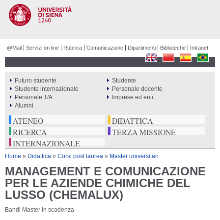
Salta al
contenuto
principale
@Mail
Servizi on line
Rubrica
Comunicazione
Dipartimenti
Biblioteche
Intranet
Futuro studente
Studente
PERCORSI
Studente internazionale
Personale docente
Personale T/A
Imprese ed enti
Alumni
ATENEO
DIDATTICA
RICERCA
TERZA MISSIONE
INTERNAZIONALE
Tu sei qui
Home
»
Didattica
»
Corsi post laurea
»
Master universitari
MANAGEMENT E COMUNICAZIONE
PER LE AZIENDE CHIMICHE DEL
LUSSO (CHEMALUX)
Bandi Master in scadenza