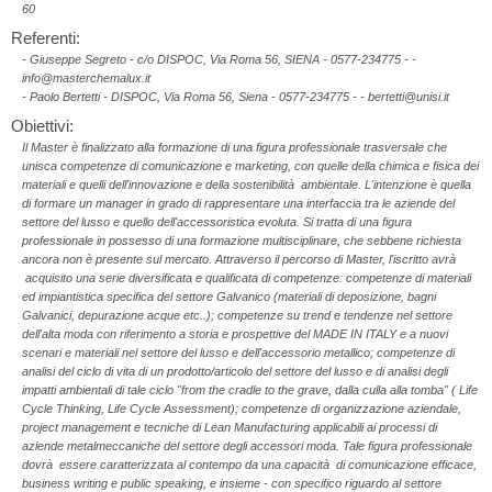
60
Referenti:
- Giuseppe Segreto - c/o DISPOC, Via Roma 56, SIENA - 0577-234775 - -
info@masterchemalux.it
- Paolo Bertetti - DISPOC, Via Roma 56, Siena - 0577-234775 - - bertetti@unisi.it
Obiettivi:
Il Master è finalizzato alla formazione di una figura professionale trasversale che
unisca competenze di comunicazione e marketing, con quelle della chimica e fisica dei
materiali e quelli dell'innovazione e della sostenibilità ambientale. L'intenzione è quella
di formare un manager in grado di rappresentare una interfaccia tra le aziende del
settore del lusso e quello dell'accessoristica evoluta. Si tratta di una figura
professionale in possesso di una formazione multisciplinare, che sebbene richiesta
ancora non è presente sul mercato. Attraverso il percorso di Master, l'iscritto avrà
acquisito una serie diversificata e qualificata di competenze: competenze di materiali
ed impiantistica specifica del settore Galvanico (materiali di deposizione, bagni
Galvanici, depurazione acque etc..); competenze su trend e tendenze nel settore
dell'alta moda con riferimento a storia e prospettive del MADE IN ITALY e a nuovi
scenari e materiali nel settore del lusso e dell'accessorio metallico; competenze di
analisi del ciclo di vita di un prodotto/articolo del settore del lusso e di analisi degli
impatti ambientali di tale ciclo "from the cradle to the grave, dalla culla alla tomba" ( Life
Cycle Thinking, Life Cycle Assessment); competenze di organizzazione aziendale,
project management e tecniche di Lean Manufacturing applicabili ai processi di
aziende metalmeccaniche del settore degli accessori moda. Tale figura professionale
dovrà essere caratterizzata al contempo da una capacità di comunicazione efficace,
business writing e public speaking, e insieme - con specifico riguardo al settore