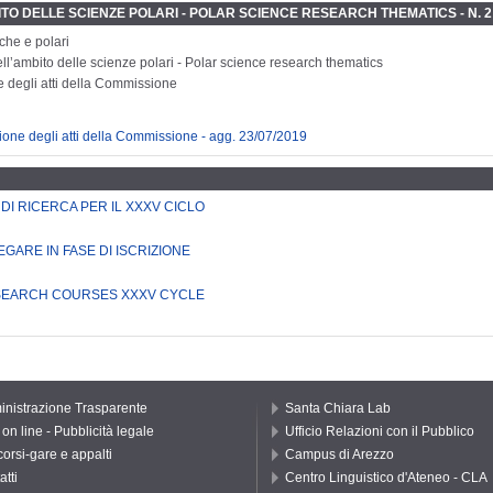
BITO DELLE SCIENZE POLARI - POLAR SCIENCE RESEARCH THEMATICS - N. 
che e polari
ell’ambito delle scienze polari - Polar science research thematics
e degli atti della Commissione
zione degli atti della Commissione - agg. 23/07/2019
DI RICERCA PER IL XXXV CICLO
GARE IN FASE DI ISCRIZIONE
ESEARCH COURSES XXXV CYCLE
nistrazione Trasparente
Santa Chiara Lab
on line - Pubblicità legale
Ufficio Relazioni con il Pubblico
orsi-gare e appalti
Campus di Arezzo
atti
Centro Linguistico d'Ateneo - CLA