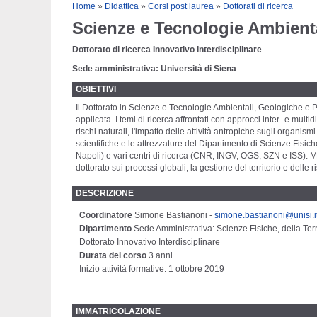
Tu sei qui
Home
»
Didattica
»
Corsi post laurea
»
Dottorati di ricerca
Scienze e Tecnologie Ambienta
Dottorato di ricerca Innovativo Interdisciplinare
Sede amministrativa: Università di Siena
OBIETTIVI
Il Dottorato in Scienze e Tecnologie Ambientali, Geologiche e Po
applicata. I temi di ricerca affrontati con approcci inter- e multi
rischi naturali, l'impatto delle attività antropiche sugli organis
scientifiche e le attrezzature del Dipartimento di Scienze Fisic
Napoli) e vari centri di ricerca (CNR, INGV, OGS, SZN e ISS). Medi
dottorato sui processi globali, la gestione del territorio e delle
DESCRIZIONE
Coordinatore
Simone Bastianoni -
simone.bastianoni@unisi.i
Dipartimento
Sede Amministrativa: Scienze Fisiche, della Ter
Dottorato Innovativo Interdisciplinare
Durata del corso
3 anni
Inizio attività formative: 1 ottobre 2019
IMMATRICOLAZIONE