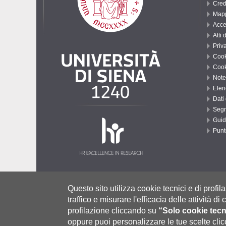
Cred
Mapp
Acce
Atti 
Priv
Cook
Cook
Note
Elenc
Dati
Segn
Guid
Punt
Università degli Studi di Siena
- Rettorato, via Banchi di Sotto 55
Questo sito utilizza cookie tecnici e di profila
P.IVA 00273530527 | C.F. 80002070524 |
Modalità di pagamento
|
Ca
traffico e misurare l'efficacia delle attività d
Contatti:
urp@unisi.it
- URP - Ufficio Relazioni con il Pubblico Tel.
profilazione cliccando su
“Solo cookie tecn
oppure puoi personalizzare le tue scelte cl