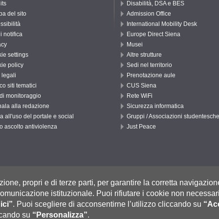
its
Disabilità, DSA e BES
a del sito
Admission Office
ssibilità
International Mobility Desk
di notifica
Europe Direct Siena
acy
Musei
ie settings
Altre strutture
ie policy
Sedi nel territorio
 legali
Prenotazione aule
o siti tematici
CUS Siena
 di monitoraggio
Rete WiFi
ala alla redazione
Sicurezza informatica
a all'uso del portale e social
Gruppi / Associazioni studentesch
o ascolto antiviolenza
Just Peace
, 53100 Siena ITALIA
zione, propri e di terze parti, per garantire la corretta navigazion
Fatturazione Elettronica
selle Pec: Posta Elettronica Certificata
|
i comunicazione istituzionale.
Puoi rifiutare i cookie non necessari
 0577 235555 (dal lunedì al venerdì dalle 9.30 alle 10.30)
ici”
.
Puoi scegliere di acconsentirne l’utilizzo cliccando su
“Acc
iccando su
“Personalizza”
.