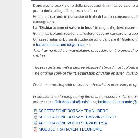
Dopo aver preso visione della procedura di immatricolazione a
graduatoria, allegati in questa sezione.
Gli immatricolandi in possesso di titolo di Laurea conseguito a
consegnarla.
La
"Dichiarazione di valore in loco"
in originale, deve essere 
Gli immatricolandi residenti all'estero, devono caricare una cop
Gli assegnatari di Borsa di studio devono caricare il
"Modulo t
e
trattamentieconomici@unisi.it
.
After having read the matriculation procedure on the general r
section.
Those registered with a degree obtained abroad must upload a
The original copy of the
"Declaration of value on site"
must be
For those enrolling with residence abroad, it is necessary to up
In addition to uploading during the online procedure, it is requi
addresses:
ufficiodottorato@unisi.it
;
trattamentieconomici@un
ACCETTAZIONE BORSA A TEMA LIBERO
ACCETTAZIONE BORSA A TEMA VINCOLATO
ACCETTAZIONE POSTO SENZA BORSA
MODULO TRATTAMENTI ECONOMICI