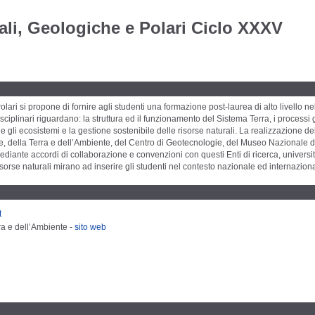
li, Geologiche e Polari Ciclo XXXV
lari si propone di fornire agli studenti una formazione post-laurea di alto livello ne
disciplinari riguardano: la struttura ed il funzionamento del Sistema Terra, i processi g
mi e gli ecosistemi e la gestione sostenibile delle risorse naturali. La realizzazione d
he, della Terra e dell’Ambiente, del Centro di Geotecnologie, del Museo Nazionale de
ante accordi di collaborazione e convenzioni con questi Enti di ricerca, università e c
 risorse naturali mirano ad inserire gli studenti nel contesto nazionale ed internazio
t
ra e dell’Ambiente -
sito web