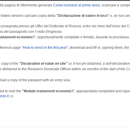
lla pagina di riferimento generale
Come iscriversi al primo anno
, scaricare e compil
ll'estero devono caricare copia della
"Dichiarazione di valore in loco"
o, se non an
consegnata presso gli Uffici del Dottorato di Ricerca, entro sei mesi dall'inizio dei C
ia del passaporto con il visto d'ingresso.
rattamenti economici"
, opportunamente compilato e firmato, durante la procedura on-
eference page "
How to enrol in the first year"
, download and fill in, signing them, th
 copy of the
"Declaration of value on site"
or, if not yet obtained, a self-declarati
 delivered to the Research Doctorate Offices within six months of the start of the C
load a copy of the passport with an entry visa.
red to mail the
"Modulo trattamenti economici"
, appropriately completed and signe
isi.it
.