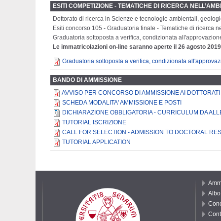
ESITI COMPETIZIONE - TEMATICHE DI RICERCA NELL’AM
Dottorato di ricerca in Scienze e tecnologie ambientali, geologi
Esiti concorso 105 - Graduatoria finale - Tematiche di ricerca n
Graduatoria sottoposta a verifica, condizionata all'approvazion
Le immatricolazioni on-line saranno aperte il 26 agosto 2019
Graduatoria sottoposta a verifica, condizionata all'approva
BANDO DI AMMISSIONE
AVVISO PER CONCORSO DI AMMISSIONE AI DOTTORATI 
SCHEDA MODALITA' AMMISSIONE E POSTI
DICHIARAZIONE OBBLIGATORIA - CURRICULUM DA ALLE
TUTORIAL ISCRIZIONE
CALL FOR SELECTION - ADMISSION TO DOCTORAL R
TUTORIAL APPLICATION
Ammi
Albo 
Conc
Cont