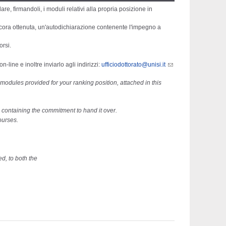
are, firmandoli, i moduli relativi alla propria posizione in
cora ottenuta, un'autodichiarazione contenente l'impegno a
orsi.
line e inoltre inviarlo agli indirizzi:
ufficiodottorato@unisi.it
e modules provided for your ranking position, attached in this
on containing the commitment to hand it over.
ourses.
d, to both the