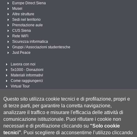
Europe Direct Siena
Musei
Altre strutture
Sedi nel territorio
Prenotazione aule
CUS Siena
Rete WiFi
Sicurezza informatica
Gruppi / Associazioni studentesche
Just Peace
Lavora con noi
5x1000 - Donazioni
Materiali informativi
Come raggiungerci
Virtual Tour
Linee Guida per un Linguaggio amministrativo e istituzionale inclusivo
Questo sito utilizza cookie tecnici e di profilazione, propri e
Segui UNISI
di terze parti, per garantire la corretta navigazione,
analizzare il traffico e misurare l'efficacia delle attività di
comunicazione istituzionale.
Puoi rifiutare i cookie non
necessari e di profilazione cliccando su
“Solo cookie
tecnici”
.
Puoi scegliere di acconsentirne l’utilizzo cliccando