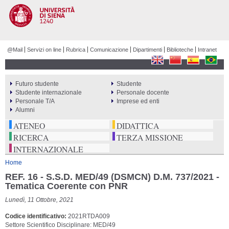
Salta al
contenuto
principale
@Mail
Servizi on line
Rubrica
Comunicazione
Dipartimenti
Biblioteche
Intranet
Futuro studente
Studente
PERCORSI
Studente internazionale
Personale docente
Personale T/A
Imprese ed enti
Alumni
ATENEO
DIDATTICA
RICERCA
TERZA MISSIONE
INTERNAZIONALE
Tu sei qui
Home
REF. 16 - S.S.D. MED/49 (DSMCN) D.M. 737/2021 -
Tematica Coerente con PNR
Lunedì, 11 Ottobre, 2021
Codice identificativo
2021RTDA009
Settore Scientifico Disciplinare: MED/49