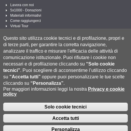
Lavora con noi
5x1000 - Donazioni
Materiali informativi
Come raggiungerci
Virtual Tour
Linee Guida per un Linguaggio amministrativo e istituzionale inclusivo
Questo sito utilizza cookie tecnici e di profilazione, propri e
Segui UNISI
di terze parti, per garantire la corretta navigazione,
analizzare il traffico e misurare l'efficacia delle attività di
comunicazione istituzionale.
Puoi rifiutare i cookie non
necessari e di profilazione cliccando su
“Solo cookie
tecnici”
.
Puoi scegliere di acconsentirne l’utilizzo cliccando
su
“Accetta tutti”
oppure puoi personalizzare le tue scelte
cliccando su
“Personalizza”
.
Per maggiori informazioni leggi la nostra
Privacy e cookie
policy
Università degli Studi di Siena
- Rettorato, via Banchi di Sotto 55, 53100 Siena
ITALIA
P.IVA 00273530527 | C.F. 80002070524 |
Modalità di pagamento
|
Caselle Pec: Posta
Solo cookie tecnici
Fatturazione Elettronica
Elettronica Certificata
|
Contatti:
urp@unisi.it
- URP - Ufficio Relazioni con il Pubblico Tel. 0577 235555 (dal
Accetta tutti
lunedì al venerdì dalle 9.30 alle 10.30)
Personalizza