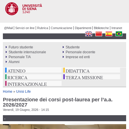
Salta al
contenuto
principale
@Mail
Servizi on line
Rubrica
Comunicazione
Dipartimenti
Biblioteche
Intranet
Futuro studente
Studente
PERCORSI
Studente internazionale
Personale docente
Personale T/A
Imprese ed enti
Alumni
ATENEO
DIDATTICA
RICERCA
TERZA MISSIONE
INTERNAZIONALE
Tu sei qui
Home
»
Unisi Life
Presentazione dei corsi post-laurea per l’a.a.
2026/2027
Venerdì, 19 Giugno, 2026 - 14:15
.