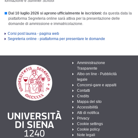
formazione e Summer School
Dal 10 luglio 2026 si aprono ufficialmente le iscrizioni:
da questa data la
piattaforma Segreteria online sarà attiva per la presentazione delle
domande di ammissione e immatricolazione.
Corsi post laurea - pagina web
Segreteria online - piattaforma per presentare le domande
Amministrazione
Trasparente
Albo on line - Pubblicità
legale
Concorsi-gare e appalti
Contatti
Credits
Mappa del sito
Accessibilità
Atti di notifica
Privacy
Cookie settings
Cookie policy
Note legali