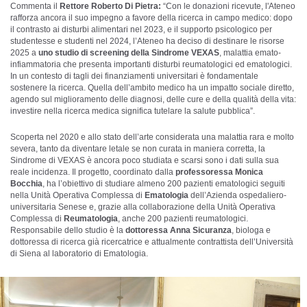
Commenta il
Rettore Roberto Di Pietra:
“Con le donazioni ricevute, l'Ateneo
rafforza ancora il suo impegno a favore della ricerca in campo medico: dopo
il contrasto ai disturbi alimentari nel 2023, e il supporto psicologico per
studentesse e studenti nel 2024, l’Ateneo ha deciso di destinare le risorse
2025 a
uno studio di screening della Sindrome VEXAS
, malattia emato-
infiammatoria che presenta importanti disturbi reumatologici ed ematologici.
In un contesto di tagli dei finanziamenti universitari è fondamentale
sostenere la ricerca. Quella dell’ambito medico ha un impatto sociale diretto,
agendo sul miglioramento delle diagnosi, delle cure e della qualità della vita:
investire nella ricerca medica significa tutelare la salute pubblica”.
Scoperta nel 2020 e allo stato dell’arte considerata una malattia rara e molto
severa, tanto da diventare letale se non curata in maniera corretta, la
Sindrome di VEXAS è ancora poco studiata e scarsi sono i dati sulla sua
reale incidenza. Il progetto, coordinato dalla
professoressa Monica
Bocchia
, ha l’obiettivo di studiare almeno 200 pazienti ematologici seguiti
nella Unità Operativa Complessa di
Ematologia
dell’Azienda ospedaliero-
universitaria Senese e, grazie alla collaborazione della Unità Operativa
Complessa di
Reumatologia
, anche 200 pazienti reumatologici.
Responsabile dello studio è la
dottoressa Anna Sicuranza
, biologa e
dottoressa di ricerca già ricercatrice e attualmente contrattista dell’Università
di Siena al laboratorio di Ematologia.