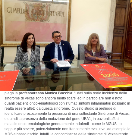
piega la
professoressa Monica Bocchia
: “I dati sulla reale incidenza della
sindrome di Vexas sono ancora molto scarsi ed in particolare non è noto
quanti pazienti onco-ematologici con sfumati sintomi infiammatori possano in
realtà essere affetti da questa sindrome. Questo studio si prefigge di
identificare precocemente la presenza di una sottostante Sindrome di Vexas,
e quindi la presenza della mutazione del gene UBA1, in pazienti affetti
malattie onco-ematologiche generalmente indolenti - come le MGUS - o
seppur più severe, potenzialmente non francamente evolutive, ad esempio le
MDS a basso rischio. Infatti, la concomitanza della sindrome di Vexas rende