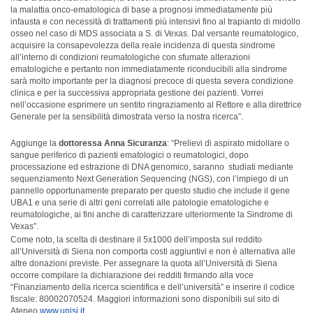
la malattia onco-ematologica di base a prognosi immediatamente più
infausta e con necessità di trattamenti più intensivi fino al trapianto di midollo
osseo nel caso di MDS associata a S. di Vexas. Dal versante reumatologico,
acquisire la consapevolezza della reale incidenza di questa sindrome
all’interno di condizioni reumatologiche con sfumate alterazioni
ematologiche e pertanto non immediatamente riconducibili alla sindrome
sarà molto importante per la diagnosi precoce di questa severa condizione
clinica e per la successiva appropriata gestione dei pazienti. Vorrei
nell’occasione esprimere un sentito ringraziamento al Rettore e alla direttrice
Generale per la sensibilità dimostrata verso la nostra ricerca”.
Aggiunge la
dottoressa Anna Sicuranza
: “Prelievi di aspirato midollare o
sangue periferico di pazienti ematologici o reumatologici, dopo
processazione ed estrazione di DNA genomico, saranno studiati mediante
sequenziamento Next Generation Sequencing (NGS), con l’impiego di un
pannello opportunamente preparato per questo studio che include il gene
UBA1 e una serie di altri geni correlati alle patologie ematologiche e
reumatologiche, ai fini anche di caratterizzare ulteriormente la Sindrome di
Vexas”.
Come noto, la scelta di destinare il 5x1000 dell’imposta sul reddito
all’Università di Siena non comporta costi aggiuntivi e non è alternativa alle
altre donazioni previste. Per assegnare la quota all’Università di Siena
occorre compilare la dichiarazione dei redditi firmando alla voce
“Finanziamento della ricerca scientifica e dell’università” e inserire il codice
fiscale: 80002070524. Maggiori informazioni sono disponibili sul sito di
Ateneo
www.unisi.it
.