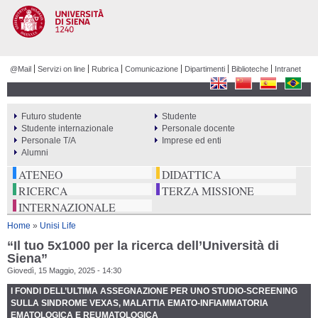
Salta al
contenuto
principale
@Mail
Servizi on line
Rubrica
Comunicazione
Dipartimenti
Biblioteche
Intranet
Futuro studente
Studente
PERCORSI
Studente internazionale
Personale docente
Personale T/A
Imprese ed enti
Alumni
ATENEO
DIDATTICA
RICERCA
TERZA MISSIONE
INTERNAZIONALE
Tu sei qui
Home
»
Unisi Life
“Il tuo 5x1000 per la ricerca dell’Università di
Siena”
Giovedì, 15 Maggio, 2025 - 14:30
I FONDI DELL’ULTIMA ASSEGNAZIONE PER UNO STUDIO-SCREENING
SULLA SINDROME VEXAS, MALATTIA EMATO-INFIAMMATORIA
EMATOLOGICA E REUMATOLOGICA