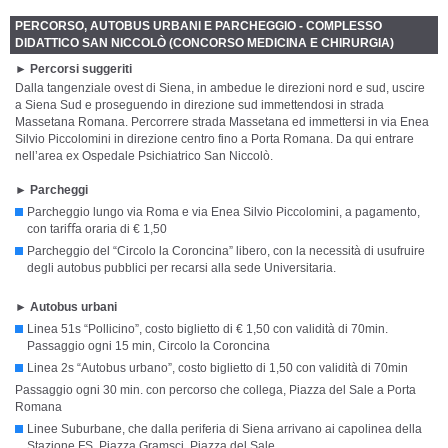
PERCORSO, AUTOBUS URBANI E PARCHEGGIO - COMPLESSO
DIDATTICO SAN NICCOLÒ (CONCORSO MEDICINA E CHIRURGIA)
► Percorsi suggeriti
Dalla tangenziale ovest di Siena, in ambedue le direzioni nord e sud, uscire
a Siena Sud e proseguendo in direzione sud immettendosi in strada
Massetana Romana. Percorrere strada Massetana ed immettersi in via Enea
Silvio Piccolomini in direzione centro fino a Porta Romana. Da qui entrare
nell’area ex Ospedale Psichiatrico San Niccolò.
►
Parcheggi
Parcheggio lungo via Roma e via Enea Silvio Piccolomini, a pagamento,
con tariﬀa oraria di € 1,50
Parcheggio del “Circolo la Coroncina” libero, con la necessità di usufruire
degli autobus pubblici per recarsi alla sede Universitaria.
► Autobus urbani
Linea 51s “Pollicino”, costo biglietto di € 1,50 con validità di 70min.
Passaggio ogni 15 min, Circolo la Coroncina
Linea 2s “Autobus urbano”, costo biglietto di 1,50 con validità di 70min
Passaggio ogni 30 min. con percorso che collega, Piazza del Sale a Porta
Romana
Linee Suburbane, che dalla periferia di Siena arrivano ai capolinea della
Stazione FS, Piazza Gramsci, Piazza del Sale.