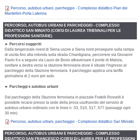
Percorso, autobus urbani, parcheggio - Complesso didattico Pian dei
Mantellini-Porta Laterina
PERCORSO, AUTOBUS URBANI E PARCHEGGIO - COMPLESSO
DIDATTICO SAN MINIATO (CORSI DI LAUREA TRIENNALI PER LE
PROFESSIONI SANITARIE)
►
Percorsi suggeriti
Dalla tangenziale ovest di Siena uscire a Siena nord proseguire sulla rampa
di uscita fino alla rotonda sulla strada Chiantigiana, percorrere via Giovanni
Paolo II e a seguire via Lauro de Bosis attraversare il ponte di Malizia,
svoltare a destra verso la stazione ferroviaria dove è situato l'ingresso al
parcheggio della Stazione ferroviaria. Il parcheggio applica una tariffa
giornaliera di 2 euro per auto.
►
Parcheggi e autobus urbani
Dal parcheggio della Stazione ferroviaria in piazzale Fratelli Rosselli è
possibile recarsi presso la sede della prova usufruendo del servizio di
autobus urbano ordinario con le linee n. S3, S10, S17, S77 (passaggi ogni
30 min)
Percorso, autobus urbani, parcheggio - Complesso didattico San Miniato
PERCORSO, AUTOBUS URBANI E PARCHEGGIO - COMPLESSO
DIDATTICO SAN FRANCESCO (CORSI DI LAUREA PER LE PROFESSIONI