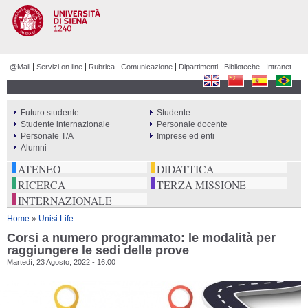
Salta al
contenuto
principale
@Mail
Servizi on line
Rubrica
Comunicazione
Dipartimenti
Biblioteche
Intranet
Futuro studente
Studente
PERCORSI
Studente internazionale
Personale docente
Personale T/A
Imprese ed enti
Alumni
ATENEO
DIDATTICA
RICERCA
TERZA MISSIONE
INTERNAZIONALE
Tu sei qui
Home
»
Unisi Life
Corsi a numero programmato: le modalità per
raggiungere le sedi delle prove
Martedì, 23 Agosto, 2022 - 16:00