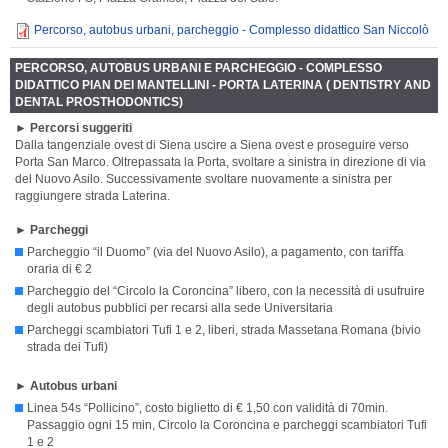
Percorso, autobus urbani, parcheggio - Complesso didattico San Niccolò
PERCORSO, AUTOBUS URBANI E PARCHEGGIO - COMPLESSO
DIDATTICO PIAN DEI MANTELLINI - PORTA LATERINA ( DENTISTRY AND
DENTAL PROSTHODONTICS)
►
Percorsi suggeriti
Dalla tangenziale ovest di Siena uscire a Siena ovest e proseguire verso
Porta San Marco. Oltrepassata la Porta, svoltare a sinistra in direzione di via
del Nuovo Asilo. Successivamente svoltare nuovamente a sinistra per
raggiungere strada Laterina.
► Parcheggi
Parcheggio “il Duomo” (via del Nuovo Asilo), a pagamento, con tariﬀa
oraria di € 2
Parcheggio del “Circolo la Coroncina” libero, con la necessità di usufruire
degli autobus pubblici per recarsi alla sede Universitaria
Parcheggi scambiatori Tufi 1 e 2, liberi, strada Massetana Romana (bivio
strada dei Tufi)
►
Autobus urbani
Linea 54s “Pollicino”, costo biglietto di € 1,50 con validità di 70min.
Passaggio ogni 15 min, Circolo la Coroncina e parcheggi scambiatori Tufi
1 e 2