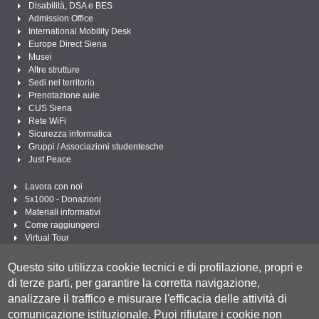
Disabilità, DSA e BES
Admission Office
International Mobility Desk
Europe Direct Siena
Musei
Altre strutture
Sedi nel territorio
Prenotazione aule
CUS Siena
Rete WiFi
Sicurezza informatica
Gruppi / Associazioni studentesche
Just Peace
Lavora con noi
5x1000 - Donazioni
Materiali informativi
Come raggiungerci
Virtual Tour
Linee Guida per un Linguaggio amministrativo e istituzionale inclusivo
Questo sito utilizza cookie tecnici e di profilazione, propri e
Segui UNISI
di terze parti, per garantire la corretta navigazione,
analizzare il traffico e misurare l'efficacia delle attività di
comunicazione istituzionale.
Puoi rifiutare i cookie non