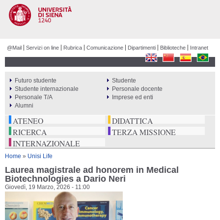
Salta al
contenuto
principale
@Mail
Servizi on line
Rubrica
Comunicazione
Dipartimenti
Biblioteche
Intranet
Futuro studente
Studente
PERCORSI
Studente internazionale
Personale docente
Personale T/A
Imprese ed enti
Alumni
ATENEO
DIDATTICA
RICERCA
TERZA MISSIONE
INTERNAZIONALE
Tu sei qui
Home
»
Unisi Life
Laurea magistrale ad honorem in Medical
Biotechnologies a Dario Neri
Giovedì, 19 Marzo, 2026 - 11:00