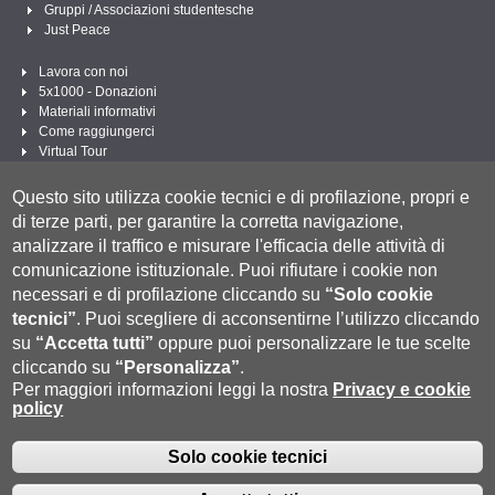
Gruppi / Associazioni studentesche
Just Peace
Lavora con noi
5x1000 - Donazioni
Materiali informativi
Come raggiungerci
Virtual Tour
Linee Guida per un Linguaggio amministrativo e istituzionale inclusivo
Questo sito utilizza cookie tecnici e di profilazione, propri e
Segui UNISI
di terze parti, per garantire la corretta navigazione,
analizzare il traffico e misurare l'efficacia delle attività di
comunicazione istituzionale.
Puoi rifiutare i cookie non
necessari e di profilazione cliccando su
“Solo cookie
tecnici”
.
Puoi scegliere di acconsentirne l’utilizzo cliccando
su
“Accetta tutti”
oppure puoi personalizzare le tue scelte
cliccando su
“Personalizza”
.
Per maggiori informazioni leggi la nostra
Privacy e cookie
policy
Università degli Studi di Siena
- Rettorato, via Banchi di Sotto 55, 53100 Siena
ITALIA
P.IVA 00273530527 | C.F. 80002070524 |
Modalità di pagamento
|
Caselle Pec: Posta
Solo cookie tecnici
Fatturazione Elettronica
Elettronica Certificata
|
Contatti:
urp@unisi.it
- URP - Ufficio Relazioni con il Pubblico Tel. 0577 235555 (dal