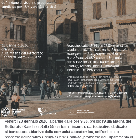
Venerdì
23 gennaio 2026
, a partire dalle
ore 9.30
, presso l’
Aula Magna del
Rettorato
(Banchi di Sotto 55), si terrà l’
incontro partecipativo dedicato
al
benessere abitativo della comunità accademica
, nell’ambito del
processo deliberativo
Campus Bene Comune
, promosso dal Dipartimento di