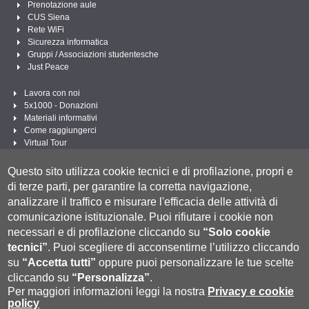
Prenotazione aule
CUS Siena
Rete WiFi
Sicurezza informatica
Gruppi / Associazioni studentesche
Just Peace
Lavora con noi
5x1000 - Donazioni
Materiali informativi
Come raggiungerci
Virtual Tour
Linee Guida per un Linguaggio amministrativo e istituzionale inclusivo
Questo sito utilizza cookie tecnici e di profilazione, propri e
Segui UNISI
di terze parti, per garantire la corretta navigazione,
analizzare il traffico e misurare l'efficacia delle attività di
comunicazione istituzionale.
Puoi rifiutare i cookie non
necessari e di profilazione cliccando su
“Solo cookie
tecnici”
.
Puoi scegliere di acconsentirne l’utilizzo cliccando
su
“Accetta tutti”
oppure puoi personalizzare le tue scelte
cliccando su
“Personalizza”
.
Per maggiori informazioni leggi la nostra
Privacy e cookie
policy
Università degli Studi di Siena
- Rettorato, via Banchi di Sotto 55, 53100 Siena