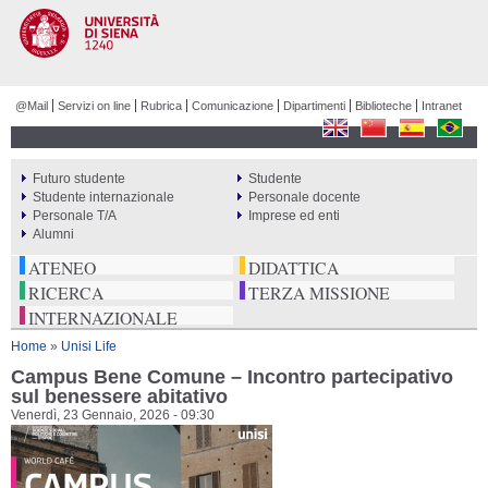
Salta al
contenuto
principale
@Mail
Servizi on line
Rubrica
Comunicazione
Dipartimenti
Biblioteche
Intranet
Futuro studente
Studente
PERCORSI
Studente internazionale
Personale docente
Personale T/A
Imprese ed enti
Alumni
ATENEO
DIDATTICA
RICERCA
TERZA MISSIONE
INTERNAZIONALE
Tu sei qui
Home
»
Unisi Life
Campus Bene Comune – Incontro partecipativo
sul benessere abitativo
Venerdì, 23 Gennaio, 2026 - 09:30