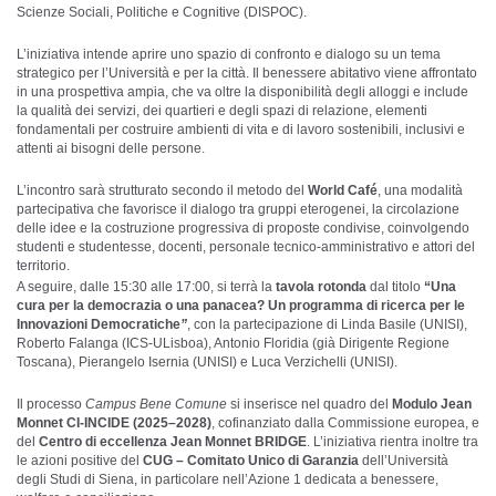
Scienze Sociali, Politiche e Cognitive (DISPOC).
L’iniziativa intende aprire uno spazio di confronto e dialogo su un tema
strategico per l’Università e per la città. Il benessere abitativo viene affrontato
in una prospettiva ampia, che va oltre la disponibilità degli alloggi e include
la qualità dei servizi, dei quartieri e degli spazi di relazione, elementi
fondamentali per costruire ambienti di vita e di lavoro sostenibili, inclusivi e
attenti ai bisogni delle persone.
L’incontro sarà strutturato secondo il metodo del
World Café
, una modalità
partecipativa che favorisce il dialogo tra gruppi eterogenei, la circolazione
delle idee e la costruzione progressiva di proposte condivise, coinvolgendo
studenti e studentesse, docenti, personale tecnico-amministrativo e attori del
territorio.
A seguire, dalle 15:30 alle 17:00, si terrà la
tavola rotonda
dal titolo
“
Una
cura per la democrazia o una panacea? Un programma di ricerca per le
Innovazioni Democratiche
”
, con la partecipazione di Linda Basile (UNISI),
Roberto Falanga (ICS-ULisboa), Antonio Floridia (già Dirigente Regione
Toscana), Pierangelo Isernia (UNISI) e Luca Verzichelli (UNISI).
Il processo
Campus Bene Comune
si inserisce nel quadro del
Modulo Jean
Monnet CI-INCIDE (2025–2028)
, cofinanziato dalla Commissione europea, e
del
Centro di eccellenza Jean Monnet BRIDGE
. L’iniziativa rientra inoltre tra
le azioni positive del
CUG – Comitato Unico di Garanzia
dell’Università
degli Studi di Siena, in particolare nell’Azione 1 dedicata a benessere,