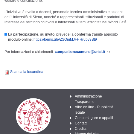
welfare e conciliazione.
L’iniziativa è rivolta a docenti, personale tecnico-amministrativo e studenti
dell’Università di Siena, nonché a rappresentanti istituzionali e portatori di
interesse del territorio coinvolti o interessati ai temi affrontati nel World Café.
La
partecipazione,
su invito,
prevede la
conferma
tramite apposito
modulo online
:
https://forms.gle/ZSQmMJFHHrubv9Bt9
Per informazioni e chiarimenti:
campusbenecomune@unisi.it
Scarica la locandina
Amministrazione
Trasparente
Albo on line - Pubblicità
legale
Concorsi-gare e appalti
Contatti
Credits
Mappa del sito