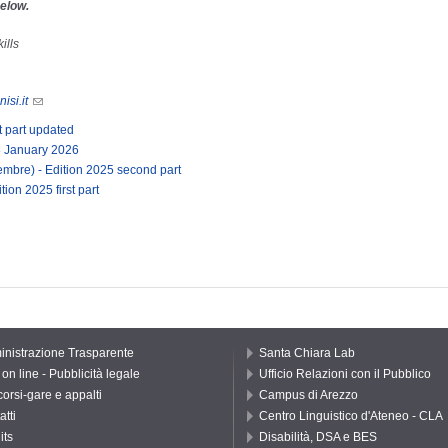
below.
ills
isi.it
t part updated
28 January 2026
mbre) - Edition 2025 second part
ion 2025 first part
nistrazione Trasparente
Santa Chiara Lab
on line - Pubblicità legale
Ufficio Relazioni con il Pubblico
orsi-gare e appalti
Campus di Arezzo
atti
Centro Linguistico d'Ateneo - CLA
its
Disabilità, DSA e BES