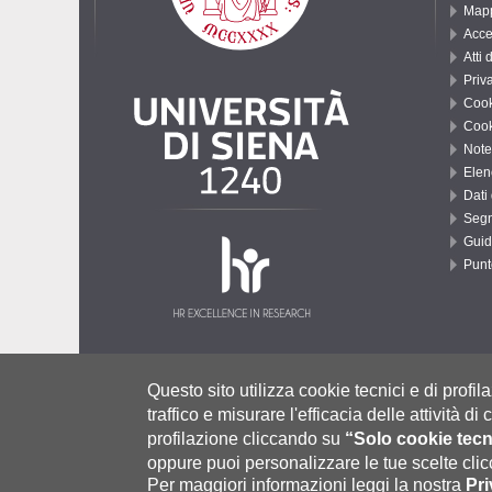
Mapp
Acce
Atti 
Priv
Cook
Cook
Note
Elenc
Dati
Segn
Guid
Punt
Università degli Studi di Siena
- Rettorato, via Banchi di Sotto 55
Questo sito utilizza cookie tecnici e di profila
P.IVA 00273530527 | C.F. 80002070524 |
Modalità di pagamento
|
Ca
traffico e misurare l'efficacia delle attività d
Contatti:
urp@unisi.it
- URP - Ufficio Relazioni con il Pubblico Tel.
profilazione cliccando su
“Solo cookie tecn
oppure puoi personalizzare le tue scelte cl
Per maggiori informazioni leggi la nostra
Pri