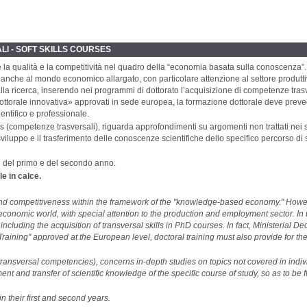
LI - SOFT SKILLS COURSES
 la qualità e la competitività nel quadro della “economia basata sulla conoscenza”
che al mondo economico allargato, con particolare attenzione al settore produttivo e 
la ricerca, inserendo nei programmi di dottorato l’acquisizione di competenze trasv
e dottorale innovativa» approvati in sede europea, la formazione dottorale deve pre
ientifico e professionale.
lls (competenze trasversali), riguarda approfondimenti su argomenti non trattati nei s
viluppo e il trasferimento delle conoscenze scientifiche dello specifico percorso di st
elli del primo e del secondo anno.
le in calce.
and competitiveness within the framework of the "knowledge-based economy." Howeve
economic world, with special attention to the production and employment sector. In t
by including the acquisition of transversal skills in PhD courses. In fact, Ministeria
raining" approved at the European level, doctoral training must also provide for the acq
 (transversal competencies), concerns in-depth studies on topics not covered in ind
ent and transfer of scientific knowledge of the specific course of study, so as to be f
in their first and second years.