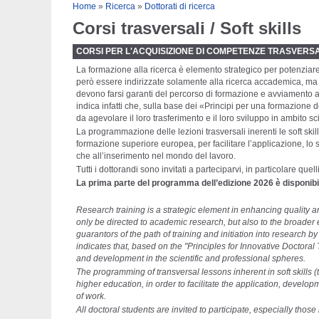
Tu sei qui
Home
»
Ricerca
»
Dottorati di ricerca
Corsi trasversali / Soft skills
CORSI PER L'ACQUISIZIONE DI COMPETENZE TRASVERSA
La formazione alla ricerca è elemento strategico per potenziare
però essere indirizzate solamente alla ricerca accademica, ma an
devono farsi garanti del percorso di formazione e avviamento al
indica infatti che, sulla base dei «Principi per una formazion
da agevolare il loro trasferimento e il loro sviluppo in ambito sc
La programmazione delle lezioni trasversali inerenti le soft ski
formazione superiore europea, per facilitare l’applicazione, lo s
che all’inserimento nel mondo del lavoro.
Tutti i dottorandi sono invitati a parteciparvi, in particolare qu
La prima parte del programma dell’edizione 2026 è disponibi
Research training is a strategic element in enhancing quality 
only be directed to academic research, but also to the broader 
guarantors of the path of training and initiation into research 
indicates that, based on the "Principles for Innovative Doctoral T
and development in the scientific and professional spheres.
The programming of transversal lessons inherent in soft skills
higher education, in order to facilitate the application, developm
of work.
All doctoral students are invited to participate, especially those 