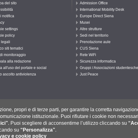
a del sito
Admission Office
ssibilità
International Mobility Desk
di notifica
Europe Direct Siena
acy
Musei
ie settings
Altre strutture
ie policy
Sedi nel territorio
 legali
Prenotazione aule
o siti tematici
CUS Siena
 di monitoraggio
Rete WiFi
ala alla redazione
Sicurezza informatica
a all'uso del portale e social
Gruppi / Associazioni studentesch
o ascolto antiviolenza
Just Peace
, 53100 Siena ITALIA
zione, propri e di terze parti, per garantire la corretta navigazion
Fatturazione Elettronica
selle Pec: Posta Elettronica Certificata
|
i comunicazione istituzionale.
Puoi rifiutare i cookie non necessari
 0577 235555 (dal lunedì al venerdì dalle 9.30 alle 10.30)
ici”
.
Puoi scegliere di acconsentirne l’utilizzo cliccando su
“Acc
iccando su
“Personalizza”
.
vacy e cookie policy