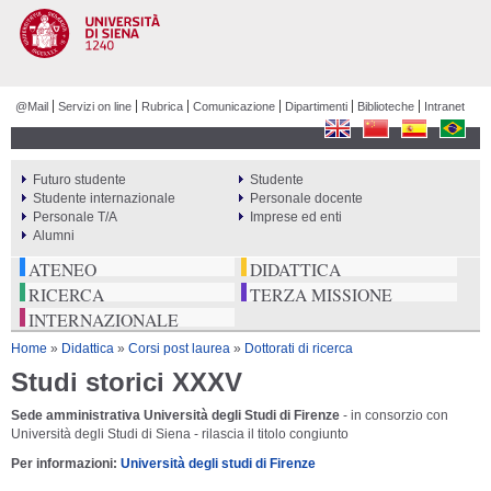
Salta al
contenuto
principale
@Mail
Servizi on line
Rubrica
Comunicazione
Dipartimenti
Biblioteche
Intranet
Futuro studente
Studente
PERCORSI
Studente internazionale
Personale docente
Personale T/A
Imprese ed enti
Alumni
ATENEO
DIDATTICA
RICERCA
TERZA MISSIONE
INTERNAZIONALE
Tu sei qui
Home
»
Didattica
»
Corsi post laurea
»
Dottorati di ricerca
Studi storici XXXV
Sede amministrativa Università degli Studi di Firenze
- in consorzio con
Università degli Studi di Siena - rilascia il titolo congiunto
Per informazioni:
Università degli studi di Firenze