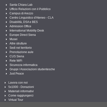
Santa Chiara Lab
Ufficio Relazioni con il Pubblico
Campus di Arezzo
Centro Linguistico d'Ateneo - CLA
Disabilità, DSA e BES
Admission Office
International Mobility Desk
Europe Direct Siena
Musei
Altre strutture
Sedi nel territorio
Prenotazione aule
CUS Siena
Rete WiFi
Sicurezza informatica
Gruppi / Associazioni studentesche
Just Peace
Lavora con noi
5x1000 - Donazioni
Materiali informativi
Come raggiungerci
Virtual Tour
Linee Guida per un Linguaggio amministrativo e istituzionale inclusivo