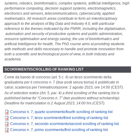
systems, robotics, bioinformatics, complex systems, artificial intelligence, high
performance computing, decision support systems, electromagnetics,
electronics and sensors, telecommunications, cybersecurity, applied
mathematics. All research areas contribute to form an interdisciplinary
approach to the analysis of Big Data and Industry 4.0, with particular
reference to the themes indicated by the PNRR, including the digitalisation,
automation and security of productive systems and public administration,
resource optimisation and energy saving, the use of bioinformatics and
artificial Intelligence for health. The PhD course aims at providing students
with methods and skills necessary to handle and promote innovation from
both a scientific and technological point of view, in both industry and
academia.
SCORRIMENTI/SCROLLING OF RANKING LIST
Come da bando di concorso (art. 5 c. 4) un terzo scorrimento della
graduatoria per il concorso n. 7 (due posti senza borsa) è pubblicato in
calce; scadenza per l’immatricolazione: 2 agosto 2023, ore 14:00 (CEST).
As of selection notice (Art. 5, par. 4) a third scrolling of the ranking list is
published below for “Concorso n. 7” (two positions without scholarship).
Deadline for matriculation is 2 August 2023, 14:00 hrs (CEST).
Concorso n. 7, quarto scorrimento/fourth scrolling of ranking list
Concorso n. 7, terzo scorrimento/third scrolling of ranking list
Concorso n. 7, secondo scorrimento/second scrolling of ranking list
Concorso n. 7, primo scorrimento/first scrolling of ranking list