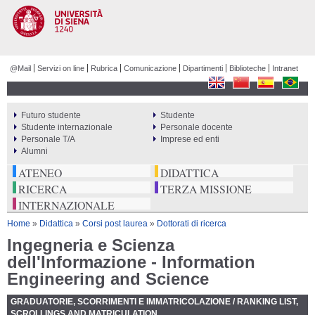
Salta al
contenuto
principale
@Mail
Servizi on line
Rubrica
Comunicazione
Dipartimenti
Biblioteche
Intranet
Futuro studente
Studente
PERCORSI
Studente internazionale
Personale docente
Personale T/A
Imprese ed enti
Alumni
ATENEO
DIDATTICA
RICERCA
TERZA MISSIONE
INTERNAZIONALE
Tu sei qui
Home
»
Didattica
»
Corsi post laurea
»
Dottorati di ricerca
Ingegneria e Scienza
dell'Informazione - Information
Engineering and Science
GRADUATORIE, SCORRIMENTI E IMMATRICOLAZIONE / RANKING LIST,
SCROLLINGS AND MATRICULATION