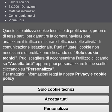
Lavora con noi
5x1000 - Donazioni
Materiali informativi
Come raggiungerci
Virtual Tour
Linee Guida per un Linguaggio amministrativo e istituzionale inclusivo
Questo sito utilizza cookie tecnici e di profilazione, propri e
Segui UNISI
di terze parti, per garantire la corretta navigazione,
analizzare il traffico e misurare l'efficacia delle attività di
comunicazione istituzionale.
Puoi rifiutare i cookie non
necessari e di profilazione cliccando su
“Solo cookie
tecnici”
.
Puoi scegliere di acconsentirne l’utilizzo cliccando
su
“Accetta tutti”
oppure puoi personalizzare le tue scelte
cliccando su
“Personalizza”
.
Per maggiori informazioni leggi la nostra
Privacy e cookie
policy
Università degli Studi di Siena
- Rettorato, via Banchi di Sotto 55, 53100 Siena
ITALIA
P.IVA 00273530527 | C.F. 80002070524 |
Modalità di pagamento
|
Caselle Pec: Posta
Solo cookie tecnici
Fatturazione Elettronica
Elettronica Certificata
|
Contatti:
urp@unisi.it
- URP - Ufficio Relazioni con il Pubblico Tel. 0577 235555 (dal
Accetta tutti
lunedì al venerdì dalle 9.30 alle 10.30)
Personalizza