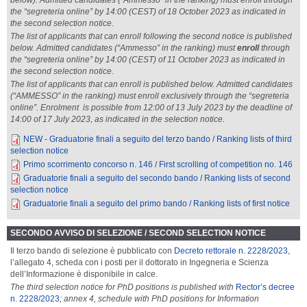
the “segreteria online” by 14:00 (CEST) of 18 October 2023 as indicated in
the second selection notice.
The list of applicants that can enroll following the second notice is published
below. Admitted candidates (“Ammesso” in the ranking) must
enroll
through
the “segreteria online” by 14:00 (CEST) of 11 October 2023
as indicated in
the second selection notice.
The list of applicants that can enroll is published below. Admitted candidates
(“AMMESSO” in the ranking) must enroll exclusively through the “segreteria
online”. Enrolment is possible from 12:00 of 13 July 2023 by the deadline of
14:00 of 17 July 2023, as indicated in the selection notice.
NEW - Graduatorie finali a seguito del terzo bando / Ranking lists of third
selection notice
Primo scorrimento concorso n. 146 / First scrolling of competition no. 146
Graduatorie finali a seguito del secondo bando / Ranking lists of second
selection notice
Graduatorie finali a seguito del primo bando / Ranking lists of first notice
SECONDO AVVISO DI SELEZIONE / SECOND SELECTION NOTICE
Il terzo bando di selezione è pubblicato con
D
ecreto rettorale n. 2228/2023
,
l’allegato 4, scheda con i posti per il dottorato in Ingegneria e Scienza
dell’Informazione è disponibile in calce.
The third selection notice for PhD positions is published with
Rector’s decree
n. 2228/2023
; annex 4, schedule with PhD positions for Information