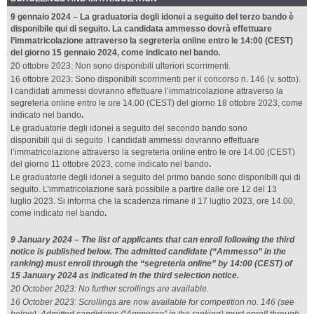
9 gennaio 2024 – La graduatoria degli idonei a seguito del terzo bando è
disponibile qui di seguito. La candidata ammesso dovrà effettuare
l’immatricolazione attraverso la segreteria online entro le 14:00 (CEST)
del giorno 15 gennaio 2024, come indicato nel bando.
20 ottobre 2023: Non sono disponibili ulteriori scorrimenti.
16 ottobre 2023: Sono disponibili scorrimenti per il concorso n. 146 (v. sotto).
I candidati ammessi dovranno effettuare l’immatricolazione attraverso la
segreteria online entro le ore 14.00 (CEST) del giorno 18 ottobre 2023, come
indicato nel bando
.
Le graduatorie degli idonei a seguito del secondo bando sono
disponibili qui di seguito. I candidati ammessi
dovranno effettuare
l’immatricolazione attraverso la segreteria online entro le
ore 14.00 (CEST)
del giorno 11 ottobre 2023, come indicato nel bando
.
Le graduatorie degli idonei a seguito del primo bando sono disponibili qui di
seguito.
L’immatricolazione sarà possibile a partire dalle ore 12 del 13
luglio
2023. Si informa che la scadenza rimane il 17 luglio 2023, ore 14.00,
come indicato nel bando
.
9 January 2024 – The list of applicants that can enroll following the third
notice is published below. The admitted candidate (“Ammesso” in the
ranking) must enroll through the “segreteria online” by 14:00 (CEST) of
15 January 2024 as indicated in the third selection notice.
20 October 2023: No further scrollings are available.
16 October 2023: Scrollings are now available for competition no. 146 (see
below). Admitted candidates (“Ammesso” in the ranking) must enroll through