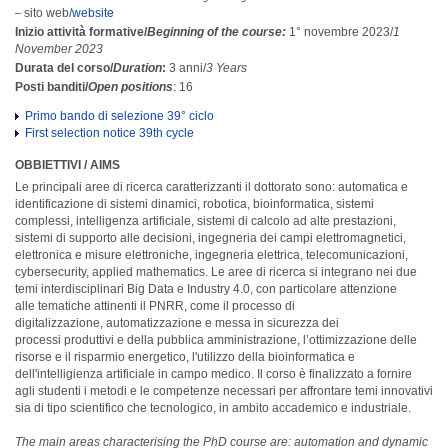
sito web
/website
–
Inizio attività formative/
Beginning of the course:
1° novembre 2023/
1
November 2023
Durata del corso/
Duration
:
3 anni/
3 Years
Posti banditi/
Open positions
: 16
Primo bando di selezione 39° ciclo
First selection notice 39th cycle
OBBIETTIVI / AIMS
Le principali aree di ricerca caratterizzanti il dottorato sono: automatica e
identificazione di sistemi dinamici, robotica, bioinformatica, sistemi
complessi, intelligenza artificiale, sistemi di calcolo ad alte prestazioni,
sistemi di supporto alle decisioni, ingegneria dei campi elettromagnetici,
elettronica e misure elettroniche, ingegneria elettrica, telecomunicazioni,
cybersecurity, applied mathematics. Le aree di ricerca si integrano nei due
temi interdisciplinari Big Data e Industry 4.0, con particolare attenzione
alle tematiche attinenti il PNRR, come il processo di
digitalizzazione, automatizzazione e messa in sicurezza dei
processi produttivi e della pubblica amministrazione, l’ottimizzazione delle
risorse e il risparmio energetico, l'utilizzo della bioinformatica e
dell'intelligienza artificiale in campo medico. Il corso è finalizzato a fornire
agli studenti i metodi e le competenze necessari per affrontare temi innovativi
sia di tipo scientifico che tecnologico, in ambito accademico e industriale.
The main areas characterising the PhD course are: automation and dynamic