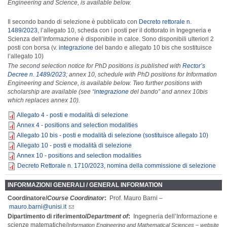
Engineering and Science, is available below.
Il secondo bando di selezione è pubblicato con
Decreto rettorale n.
1489/2023
, l’allegato 10, scheda con i posti per il dottorato in Ingegneria e
Scienza dell’Informazione è disponibile in calce. Sono disponibili ulteriori 2
posti con borsa (v.
integrazione
del bando e allegato 10 bis che sostituisce
l’allegato 10)
The second selection notice for PhD positions is published with
Rector’s
Decree n. 1489/2023
; annex 10, schedule with PhD positions for Information
Engineering and Science, is available below. Two further positions with
scholarship are available (see “
integrazione
del bando” and annex 10bis
which replaces annex 10).
Allegato 4 - posti e modalità di selezione
Annex 4 - positions and selection modalities
Allegato 10 bis - posti e modalità di selezione (sostituisce allegato 10)
Allegato 10 - posti e modalità di selezione
Annex 10 - positions and selection modalities
Decreto Rettorale n. 1710/2023, nomina della commissione di selezione
INFORMAZIONI GENERALI / GENERAL INFORMATION
Coordinatore/
Course Coordinator
:
Prof. Mauro Barni –
mauro.barni@unisi.it
Dipartimento di riferimento/
Department of
:
Ingegneria dell’Informazione e
scienze matematiche/
Information Engineering and Mathematical Sciences – website