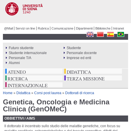
Salta al
contenuto
principale
@Mail
Servizi on line
Rubrica
Comunicazione
Dipartimenti
Biblioteche
Intranet
Futuro studente
Studente
PERCORSI
Studente internazionale
Personale docente
Personale T/A
Imprese ed enti
Alumni
ATENEO
DIDATTICA
RICERCA
TERZA MISSIONE
INTERNAZIONALE
Tu sei qui
Home
»
Didattica
»
Corsi post laurea
»
Dottorati di ricerca
Genetica, Oncologia e Medicina
Clinica (GenOMeC)
OBBIETTIVI / AIMS
ll dottorato è incentrato sullo studio delle malattie genetiche, con focus su
malattie ereditarie, osteometaboliche e del tessuto connettivo, difetti del