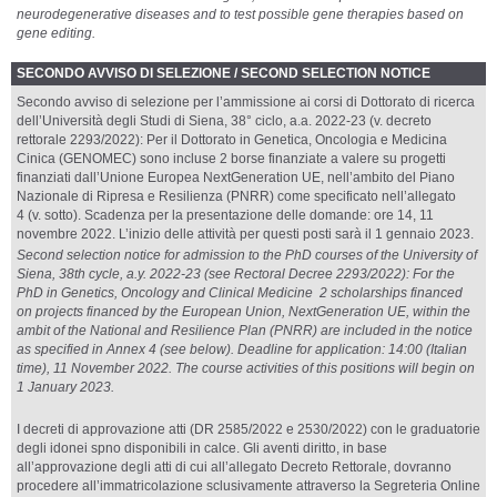
neurodegenerative diseases and to test possible gene therapies based on
gene editing.
SECONDO AVVISO DI SELEZIONE / SECOND SELECTION NOTICE
Secondo avviso di selezione per l’ammissione ai corsi di Dottorato di ricerca
dell’Università degli Studi di Siena, 38° ciclo, a.a. 2022-23 (v. decreto
rettorale 2293/2022): Per il Dottorato in Genetica, Oncologia e Medicina
Cinica (GENOMEC) sono incluse 2 borse finanziate a valere su progetti
finanziati dall’Unione Europea NextGeneration UE, nell’ambito del Piano
Nazionale di Ripresa e Resilienza (PNRR) come specificato nell’allegato
4 (v. sotto). Scadenza per la presentazione delle domande: ore 14, 11
novembre 2022. L’inizio delle attività per questi posti sarà il 1 gennaio 2023.
Second selection notice for admission to the PhD courses of the University of
Siena, 38th cycle, a.y. 2022-23 (see Rectoral Decree 2293/2022): For the
PhD in Genetics, Oncology and Clinical Medicine 2 scholarships financed
on projects financed by the European Union, NextGeneration UE, within the
ambit of the National and Resilience Plan (PNRR) are included in the notice
as specified in Annex 4 (see below). Deadline for application: 14:00 (Italian
time), 11 November 2022. The course activities of this positions will begin on
1 January 2023.
I decreti di approvazione atti (DR 2585/2022 e 2530/2022) con le graduatorie
degli idonei spno disponibili in calce. Gli aventi diritto, in base
all’approvazione degli atti di cui all’allegato Decreto Rettorale, dovranno
procedere all’immatricolazione sclusivamente attraverso la Segreteria Online