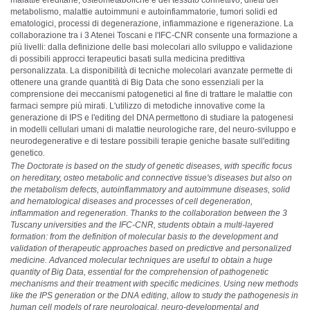
metabolismo, malattie autoimmuni e autoinfiammatorie, tumori solidi ed
ematologici, processi di degenerazione, infiammazione e rigenerazione. La
collaborazione tra i 3 Atenei Toscani e l'IFC-CNR consente una formazione a
più livelli: dalla definizione delle basi molecolari allo sviluppo e validazione
di possibili approcci terapeutici basati sulla medicina predittiva
personalizzata. La disponibilità di tecniche molecolari avanzate permette di
ottenere una grande quantità di Big Data che sono essenziali per la
comprensione dei meccanismi patogenetici al fine di trattare le malattie con
farmaci sempre più mirati. L'utilizzo di metodiche innovative come la
generazione di IPS e l'editing del DNA permettono di studiare la patogenesi
in modelli cellulari umani di malattie neurologiche rare, del neuro-sviluppo e
neurodegenerative e di testare possibili terapie geniche basate sull'editing
genetico
.
The Doctorate is based on the study of genetic diseases, with specific focus
on hereditary, osteo metabolic and connective tissue's diseases but also on
the metabolism defects, autoinflammatory and autoimmune diseases, solid
and hematological diseases and processes of cell degeneration,
inflammation and regeneration. Thanks to the collaboration between the 3
Tuscany universities and the IFC-CNR, students obtain a multi-layered
formation: from the definition of molecular basis to the development and
validation of therapeutic approaches based on predictive and personalized
medicine. Advanced molecular techniques are useful to obtain a huge
quantity of Big Data, essential for the comprehension of pathogenetic
mechanisms and their treatment with specific medicines. Using new methods
like the IPS generation or the DNA editing, allow to study the pathogenesis in
human cell models of rare neurological, neuro-developmental and