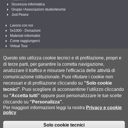
Sicurezza informatica
Gruppi / Associazioni studentesche
Just Peace
Lavora con noi
5x1000 - Donazioni
Materiali informativi
Come raggiungerci
Virtual Tour
Linee Guida per un Linguaggio amministrativo e istituzionale inclusivo
Questo sito utilizza cookie tecnici e di profilazione, propri e
Segui UNISI
di terze parti, per garantire la corretta navigazione,
analizzare il traffico e misurare l'efficacia delle attività di
comunicazione istituzionale.
Puoi rifiutare i cookie non
necessari e di profilazione cliccando su
“Solo cookie
tecnici”
.
Puoi scegliere di acconsentirne l’utilizzo cliccando
su
“Accetta tutti”
oppure puoi personalizzare le tue scelte
cliccando su
“Personalizza”
.
Per maggiori informazioni leggi la nostra
Privacy e cookie
policy
Università degli Studi di Siena
- Rettorato, via Banchi di Sotto 55, 53100 Siena
ITALIA
P.IVA 00273530527 | C.F. 80002070524 |
Modalità di pagamento
|
Caselle Pec: Posta
Solo cookie tecnici
Fatturazione Elettronica
Elettronica Certificata
|