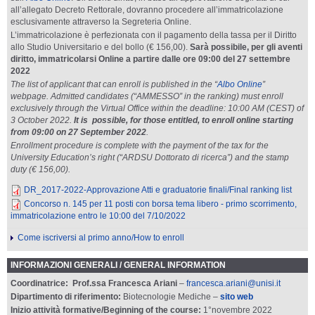
all’allegato Decreto Rettorale, dovranno procedere all’immatricolazione
esclusivamente attraverso la Segreteria Online.
L’immatricolazione è perfezionata con il pagamento della tassa per il Diritto
allo Studio Universitario e del bollo (€ 156,00).
Sarà possibile, per gli aventi
diritto, immatricolarsi Online a partire dalle ore 09:00 del 27 settembre
2022
The list of applicant that can enroll is published in the “
Albo Online
”
webpage. Admitted candidates (“AMMESSO” in the ranking) must enroll
exclusively through the Virtual Office within the deadline: 10:00 AM (CEST) of
3 October 2022.
It is possible, for those entitled, to enroll online starting
from 09:00 on 27 September 2022
.
Enrollment procedure is complete with the payment of the tax for the
University Education’s right (“ARDSU Dottorato di ricerca”) and the stamp
duty (€ 156,00).
DR_2017-2022-Approvazione Atti e graduatorie finali/Final ranking list
Concorso n. 145 per 11 posti con borsa tema libero - primo scorrimento,
immatricolazione entro le 10:00 del 7/10/2022
Come iscriversi al primo anno/How to enroll
INFORMAZIONI GENERALI / GENERAL INFORMATION
Coordinatrice:
Prof.ssa Francesca Ariani
–
francesca.ariani@unisi.it
Dipartimento di riferimento:
Biotecnologie Mediche –
sito web
Inizio attività formative/Beginning of the course:
1°novembre 2022