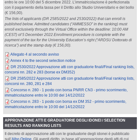
entro le ore 10:00 del 5 dicembre 2022. L’immatricolazione è perfezionata
con il pagamento della tassa per il Diritto allo Studio Universitario e del bollo
(€ 156,00).
The lists of applicants (DR 2585/2022 and 2530/2022) that can enroll is
published below. Admitted candidates (“AMMESSO” in the ranking) must
enroll exclusively through the Virtual Office within the deadline: 10:00 AM
(CEST) of 5 December 2022.Enrollment procedure is complete with the
payment of the tax for the University Education’s right (“ARDSU Dottorato di
ricerca”) and the stamp duty (€ 156,00).
Allegato 4 al secondo avviso
Annex 4 to the second selection notice
DR 2530/2022 Approvazione atti con graduatorie finali/Final ranking lists,
concorsi nn. 282 e 283 (borse ex DM352)
DR 2585/2022 Approvazione atti con graduatorie finali/Final ranking lists,
concorsi nn. 280, 281 e 284
Concorso n. 280 - 1 posto con borsa PNRR CN3 - primo scorrimento,
immatricolazione entro le 10:00 del 14/12/2022
Concorso n. 283 - 1 posto con borsa ex DM 352 - primo scorrimento,
immatricolazione entro le 10:00 del 14/12/2022
APPROVAZIONE ATTI E GRADUATORIE DEGLI IDONEI / SELECTION
RESULTS AND RANKING LISTS
Il decreto di approvazione atti con le graduatorie degli idonei è pubblicato
sull’
Albo Online
. Gli aventi diritto, in base all’approvazione degli atti di cui