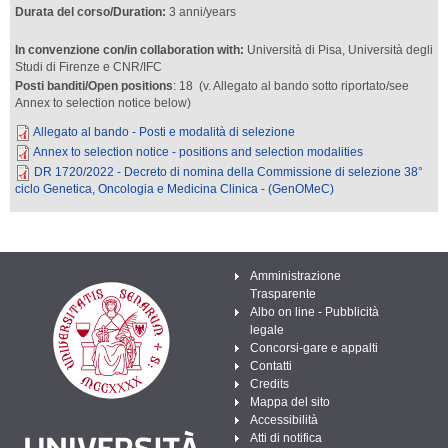
Durata del corso/Duration:
3 anni/years
In convenzione con/in collaboration with:
Università di Pisa, Università degli
Studi di Firenze e CNR/IFC
Posti banditi/Open positions
: 18
(v. Allegato al bando sotto riportato/see
Annex to selection notice below)
Allegato al bando - Posti e modalità di selezione
Annex to selection notice - positions and selection modalities
DR 1720/2022 - Decreto di nomina della Commissione di selezione 38°
ciclo Genetica, Oncologia e Medicina Clinica - (GenOMeC)
Amministrazione
Trasparente
Albo on line - Pubblicità
legale
Concorsi-gare e appalti
Contatti
Credits
Mappa del sito
Accessibilità
Atti di notifica