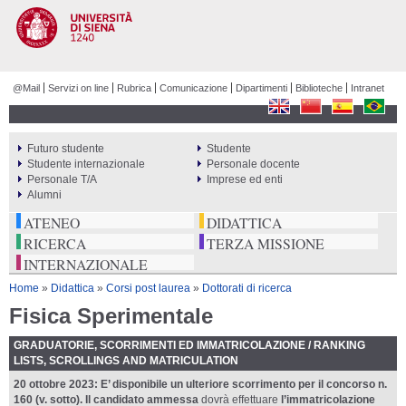
Salta al
contenuto
principale
@Mail
Servizi on line
Rubrica
Comunicazione
Dipartimenti
Biblioteche
Intranet
Futuro studente
Studente
PERCORSI
Studente internazionale
Personale docente
Personale T/A
Imprese ed enti
Alumni
ATENEO
DIDATTICA
RICERCA
TERZA MISSIONE
INTERNAZIONALE
Tu sei qui
Home
»
Didattica
»
Corsi post laurea
»
Dottorati di ricerca
Fisica Sperimentale
GRADUATORIE, SCORRIMENTI ED IMMATRICOLAZIONE / RANKING
LISTS, SCROLLINGS AND MATRICULATION
20 ottobre 2023: E’ disponibile un ulteriore scorrimento per il concorso n.
160 (v. sotto). Il candidato ammessa
dovrà effettuare
l’immatricolazione