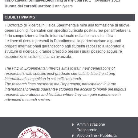
Inizio attività formative/Beginning of the course:
1° novembre 2023
Durata del corso/Duration:
3 anni/years
OBBIETTIVI/AIMS
Il Dottorato di Ricerca in Fisica Sperimentale mira alla formazione di nuove
generazioni di ricercatori con specifici curricula post-laurea per affrontare la
forte competizione a livello internazionale nella ricerca scientifica.
Le linee di ricerca presenti in Dipartimento, la partecipazione a grandi
progetti internazionali garantiscono agli studenti l'accesso a laboratori e
strutture di ricerca di grande prestigio presso i quali possono acquisire
esperienza in settori di ricerca avanzata.
The PhD in Experimental Physics aims to train new generations of
researchers with specific post-graduate curricula to face the strong
international competition in scientific research.
The research lines present in the Department, participation in large
international projects guarantee students the access to highly prestigious
research laboratories and facilities where they can gain experience in
advanced research sectors.
Amministrazione
Trasparente
Albo on line - Pubblicità