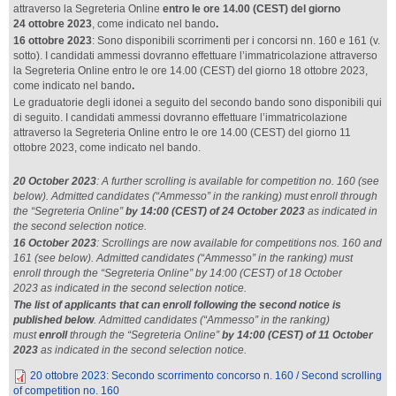
attraverso la Segreteria Online
entro le
ore 14.00 (CEST) del giorno
24 ottobre 2023
, come indicato nel bando
.
16 ottobre 2023
: Sono disponibili scorrimenti per i concorsi nn. 160 e 161 (v.
sotto). I candidati ammessi dovranno effettuare l’immatricolazione attraverso
la Segreteria Online entro le ore 14.00 (CEST) del giorno 18 ottobre 2023,
come indicato nel bando
.
Le graduatorie degli idonei a seguito del secondo bando sono disponibili qui
di seguito. I candidati ammessi dovranno effettuare l’immatricolazione
attraverso la Segreteria Online entro le ore 14.00 (CEST) del giorno 11
ottobre 2023, come indicato nel bando.
20 October 2023
: A further scrolling is available for competition no. 160 (see
below). Admitted candidates (“Ammesso” in the ranking) must enroll through
the “Segreteria Online”
by 14:00 (CEST) of 24 October 2023
as indicated in
the second selection notice.
16 October 2023
: Scrollings are now available for competitions nos. 160 and
161 (see below). Admitted candidates (“Ammesso” in the ranking) must
enroll
through the “Segreteria Online” by 14:00 (CEST) of 18 October
2023 as indicated in the second selection notice.
The list of applicants that can enroll following the second notice is
published below
. Admitted candidates (“Ammesso” in the ranking)
must
enroll
through the “Segreteria Online”
by 14:00 (CEST) of 11 October
2023
as indicated in the second selection notice.
20 ottobre 2023: Secondo scorrimento concorso n. 160 / Second scrolling
of competition no. 160