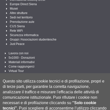
Europe Direct Siena
Musei
Altre strutture
Sedi nel territorio
Prenotazione aule
CUS Siena
Rete WiFi
Sicurezza informatica
Gruppi / Associazioni studentesche
Just Peace
Lavora con noi
5x1000 - Donazioni
Materiali informativi
Come raggiungerci
Virtual Tour
Linee Guida per un Linguaggio amministrativo e istituzionale inclusivo
Questo sito utilizza cookie tecnici e di profilazione, propri e
Segui UNISI
di terze parti, per garantire la corretta navigazione,
analizzare il traffico e misurare l'efficacia delle attività di
comunicazione istituzionale.
Puoi rifiutare i cookie non
necessari e di profilazione cliccando su
“Solo cookie
tecnici”
.
Puoi scegliere di acconsentirne l’utilizzo cliccando