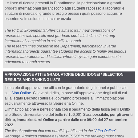
Le linee di ricerca presenti in Dipartimento, la partecipazione a grandi
progetti internazionali garantiscono agli studenti l'accesso a laboratori e
strutture di ricerca di grande prestigio presso i quali possono acquisire
esperienza in settori di ricerca avanzata.
The PhD in Experimental Physics aims to train new generations of
researchers with specific post-graduate curricula to face the strong
international competition in scientific research.
The research lines present in the Department, participation in large
international projects guarantee students the access to highly prestigious
research laboratories and facilities where they can gain experience in
advanced research sectors.
APPROVAZIONE ATTI E GRADUATORIE DEGLI IDONEI / SELECTION
RESULTS AND RANKING LISTS
Il decreto di approvazione atti con le graduatorie degli idonei è pubblicato
sull’
Albo Online
. Gli aventi diritto, in base all’approvazione degli atti di cui
all’allegato Decreto Rettorale, dovranno procedere all’immatricolazione
esclusivamente attraverso la Segreteria Online.
L’immatricolazione è perfezionata con il pagamento della tassa per il Diritto
allo Studio Universitario e del bollo (€ 156,00).
Sarà possibile, per gli aventi
diritto, immatricolarsi Online a partire dalle ore 09:00 del 27 settembre
2022.
The list of applicant that can enroll is published in the “
Albo Online
”
webpage. Admitted candidates (“AMMESSO” in the ranking) must enroll