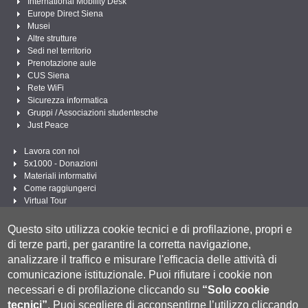
International Mobility Desk
Europe Direct Siena
Musei
Altre strutture
Sedi nel territorio
Prenotazione aule
CUS Siena
Rete WiFi
Sicurezza informatica
Gruppi / Associazioni studentesche
Just Peace
Lavora con noi
5x1000 - Donazioni
Materiali informativi
Come raggiungerci
Virtual Tour
Linee Guida per un Linguaggio amministrativo e istituzionale inclusivo
Questo sito utilizza cookie tecnici e di profilazione, propri e
Segui UNISI
di terze parti, per garantire la corretta navigazione,
analizzare il traffico e misurare l'efficacia delle attività di
comunicazione istituzionale.
Puoi rifiutare i cookie non
necessari e di profilazione cliccando su
“Solo cookie
tecnici”
.
Puoi scegliere di acconsentirne l’utilizzo cliccando