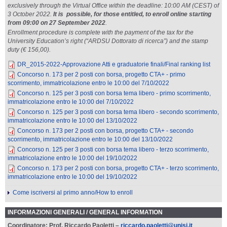
exclusively through the Virtual Office within the deadline: 10:00 AM (CEST) of
3 October 2022.
It is possible, for those entitled, to enroll online starting
from 09:00 on 27 September 2022
.
Enrollment procedure is complete with the payment of the tax for the
University Education’s right (“ARDSU Dottorato di ricerca”) and the stamp
duty (€ 156,00).
DR_2015-2022-Approvazione Atti e graduatorie finali/Final ranking list
Concorso n. 173 per 2 posti con borsa, progetto CTA+ - primo
scorrimento, immatricolazione entro le 10:00 del 7/10/2022
Concorso n. 125 per 3 posti con borsa tema libero - primo scorrimento,
immatricolazione entro le 10:00 del 7/10/2022
Concorso n. 125 per 3 posti con borsa tema libero - secondo scorrimento,
immatricolazione entro le 10:00 del 13/10/2022
Concorso n. 173 per 2 posti con borsa, progetto CTA+ - secondo
scorrimento, immatricolazione entro le 10:00 del 13/10/2022
Concorso n. 125 per 3 posti con borsa tema libero - terzo scorrimento,
immatricolazione entro le 10:00 del 19/10/2022
Concorso n. 173 per 2 posti con borsa, progetto CTA+ - terzo scorrimento,
immatricolazione entro le 10:00 del 19/10/2022
Come iscriversi al primo anno/How to enroll
INFORMAZIONI GENERALI / GENERAL INFORMATION
Coordinatore: Prof. Riccardo Paoletti –
riccardo.paoletti@unisi.it