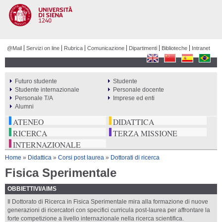
Salta al
contenuto
principale
@Mail
Servizi on line
Rubrica
Comunicazione
Dipartimenti
Biblioteche
Intranet
Futuro studente
Studente
PERCORSI
Studente internazionale
Personale docente
Personale T/A
Imprese ed enti
Alumni
ATENEO
DIDATTICA
RICERCA
TERZA MISSIONE
INTERNAZIONALE
Tu sei qui
Home
»
Didattica
»
Corsi post laurea
»
Dottorati di ricerca
Fisica Sperimentale
OBBIETTIVI/AIMS
Il Dottorato di Ricerca in Fisica Sperimentale mira alla formazione di nuove
generazioni di ricercatori con specifici curricula post-laurea per affrontare la
forte competizione a livello internazionale nella ricerca scientifica.