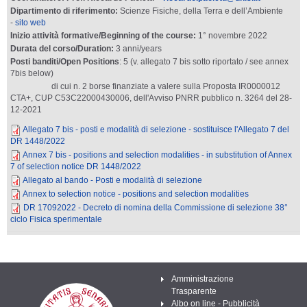
Dipartimento di riferimento:
Scienze Fisiche, della Terra e dell’Ambiente
-
sito web
Inizio attività formative/Beginning of the course:
1° novembre 2022
Durata del corso/Duration:
3 anni/years
Posti banditi/Open Positions
: 5 (v. allegato 7 bis sotto riportato / see annex
7bis below)
di cui n. 2 borse
finanziate a valere sulla
Proposta IR0000012
CTA+, CUP C53C22000430006, dell'Avviso PNRR pubblico n. 3264 del 28-
12-2021
Allegato 7 bis - posti e modalità di selezione - sostituisce l'Allegato 7 del
DR 1448/2022
Annex 7 bis - positions and selection modalities - in substitution of Annex
7 of selection notice DR 1448/2022
Allegato al bando - Posti e modalità di selezione
Annex to selection notice - positions and selection modalities
DR 17092022 - Decreto di nomina della Commissione di selezione 38°
ciclo Fisica sperimentale
Amministrazione
Trasparente
Albo on line - Pubblicità