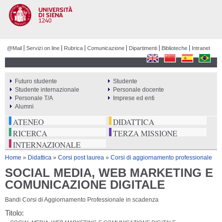
Salta al
contenuto
principale
@Mail
Servizi on line
Rubrica
Comunicazione
Dipartimenti
Biblioteche
Intranet
Futuro studente
Studente
PERCORSI
Studente internazionale
Personale docente
Personale T/A
Imprese ed enti
Alumni
ATENEO
DIDATTICA
RICERCA
TERZA MISSIONE
INTERNAZIONALE
Tu sei qui
Home
»
Didattica
»
Corsi post laurea
»
Corsi di aggiornamento professionale
SOCIAL MEDIA, WEB MARKETING E
COMUNICAZIONE DIGITALE
Bandi Corsi di Aggiornamento Professionale in scadenza
Titolo: