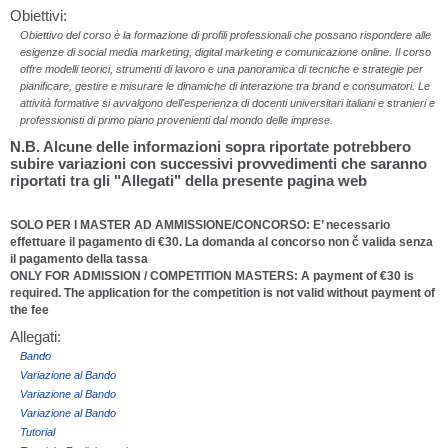
Obiettivi:
Obiettivo del corso è la formazione di profili professionali che possano rispondere alle
esigenze di social media marketing, digital marketing e comunicazione online. Il corso
offre modelli teorici, strumenti di lavoro e una panoramica di tecniche e strategie per
pianificare, gestire e misurare le dinamiche di interazione tra brand e consumatori. Le
attività formative si avvalgono dell'esperienza di docenti universitari italiani e stranieri e
professionisti di primo piano provenienti dal mondo delle imprese.
N.B. Alcune delle informazioni sopra riportate potrebbero
subire variazioni con successivi provvedimenti che saranno
riportati tra gli "Allegati" della presente pagina web
SOLO PER I MASTER AD AMMISSIONE/CONCORSO: E’ necessario
effettuare il pagamento di €30. La domanda al concorso non č valida senza
il pagamento della tassa
ONLY FOR ADMISSION / COMPETITION MASTERS: A payment of €30 is
required. The application for the competition is not valid without payment of
the fee
Allegati:
Bando
Variazione al Bando
Variazione al Bando
Variazione al Bando
Tutorial