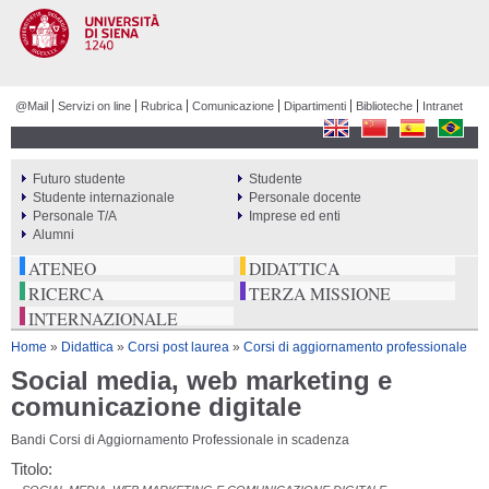
Salta al
contenuto
principale
@Mail
Servizi on line
Rubrica
Comunicazione
Dipartimenti
Biblioteche
Intranet
Futuro studente
Studente
PERCORSI
Studente internazionale
Personale docente
Personale T/A
Imprese ed enti
Alumni
ATENEO
DIDATTICA
RICERCA
TERZA MISSIONE
INTERNAZIONALE
Tu sei qui
Home
»
Didattica
»
Corsi post laurea
»
Corsi di aggiornamento professionale
Social media, web marketing e
comunicazione digitale
Bandi Corsi di Aggiornamento Professionale in scadenza
Titolo: