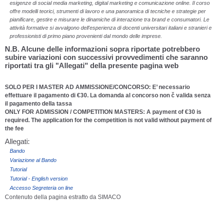
esigenze di social media marketing, digital marketing e comunicazione online. Il corso
offre modelli teorici, strumenti di lavoro e una panoramica di tecniche e strategie per
pianificare, gestire e misurare le dinamiche di interazione tra brand e consumatori. Le
attività formative si avvalgono dell'esperienza di docenti universitari italiani e stranieri e
professionisti di primo piano provenienti dal mondo delle imprese.
N.B. Alcune delle informazioni sopra riportate potrebbero
subire variazioni con successivi provvedimenti che saranno
riportati tra gli "Allegati" della presente pagina web
SOLO PER I MASTER AD AMMISSIONE/CONCORSO: E’ necessario
effettuare il pagamento di €30. La domanda al concorso non č valida senza
il pagamento della tassa
ONLY FOR ADMISSION / COMPETITION MASTERS: A payment of €30 is
required. The application for the competition is not valid without payment of
the fee
Allegati:
Bando
Variazione al Bando
Tutorial
Tutorial - English version
Accesso Segreteria on line
Contenuto della pagina estratto da SIMACO