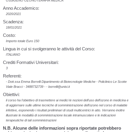
OSSIGENO OZONOTERAPIA MEDICA
Anno Accademico:
2020/2021
Scadenza:
18/01/2021
Costo:
Importo totale Euro 150
Lingua in cui si svolgeranno le attività del Corso:
ITALIANO
Crediti Formativi Universitari:
3
Referenti:
- Dott.ssa Emma Borrelli Dipartimento di Biotecnologie Mediche - Policlinico Le Scotte
Viale Bracci - 3488732739 - - borrelli@unisi.it
Obiettivi:
il corso ha l'obiettivo di trasmettere ai medici le nozioni dell'uso dell'ozono in medicina e
di aggiornare sulle ultime tecniche di somministrazione dell'ozono nel corso di malattie
infettive, esponendo i risultati preliminari di studi multicentrici in atto. Verranno inoltre
illustrate le modalità di somministrazione locale intramuscolare e le indicazioni
terapeutiche di tali somministrazioni
N.B. Alcune delle informazioni sopra riportate potrebbero