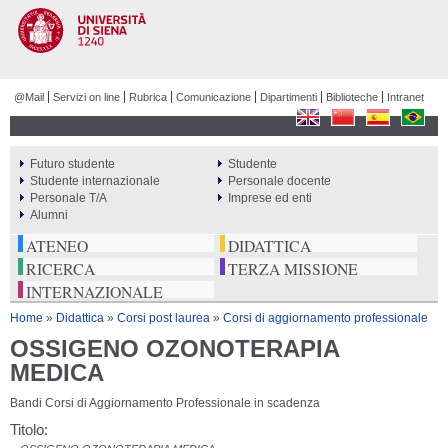
Salta al
contenuto
principale
@Mail
Servizi on line
Rubrica
Comunicazione
Dipartimenti
Biblioteche
Intranet
Futuro studente
Studente
PERCORSI
Studente internazionale
Personale docente
Personale T/A
Imprese ed enti
Alumni
ATENEO
DIDATTICA
RICERCA
TERZA MISSIONE
INTERNAZIONALE
Tu sei qui
Home
»
Didattica
»
Corsi post laurea
»
Corsi di aggiornamento professionale
OSSIGENO OZONOTERAPIA
MEDICA
Bandi Corsi di Aggiornamento Professionale in scadenza
Titolo: