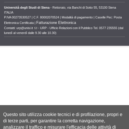
Università degli Studi di Siena
- Rettorato, via Banchi di Sotto 55, 53100 Siena
ITALIA
P.IVA 00273530527 | C.F. 80002070524 |
Modalità di pagamento
|
Caselle Pec: Posta
Fatturazione Elettronica
Elettronica Certificata
|
Contatti:
urp@unisi.it
- URP - Ufficio Relazioni con il Pubblico Tel. 0577 235555 (dal
lunedì al venerdì dalle 9.30 alle 10.30)
Questo sito utilizza cookie tecnici e di profilazione, propri e
di terze parti, per garantire la corretta navigazione,
analizzare il traffico e misurare l'efficacia delle attività di