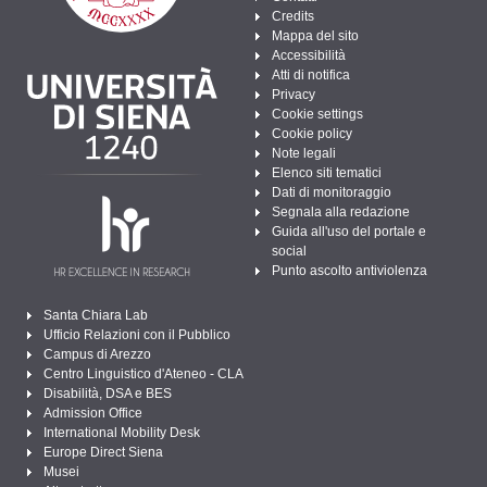
Credits
Mappa del sito
Accessibilità
Atti di notifica
Privacy
Cookie settings
Cookie policy
Note legali
Elenco siti tematici
Dati di monitoraggio
Segnala alla redazione
Guida all'uso del portale e
social
Punto ascolto antiviolenza
Santa Chiara Lab
Ufficio Relazioni con il Pubblico
Campus di Arezzo
Centro Linguistico d'Ateneo - CLA
Disabilità, DSA e BES
Admission Office
International Mobility Desk
Europe Direct Siena
Musei