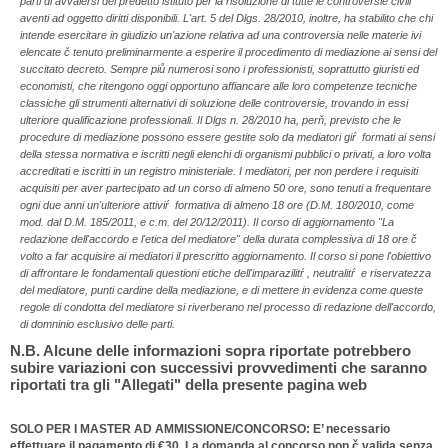
parti di avvalersi del predetto istituto per la risoluzione di tutte le controversie civili
aventi ad oggetto diritti disponibili. L'art. 5 del Dlgs. 28/2010, inoltre, ha stabilito che chi
intende esercitare in giudizio un'azione relativa ad una controversia nelle materie ivi
elencate č tenuto preliminarmente a esperire il procedimento di mediazione ai sensi del
succitato decreto. Sempre piů numerosi sono i professionisti, soprattutto giuristi ed
economisti, che ritengono oggi opportuno affiancare alle loro competenze tecniche
classiche gli strumenti alternativi di soluzione delle controversie, trovando in essi
ulteriore qualificazione professionali. Il Dlgs n. 28/2010 ha, perň, previsto che le
procedure di mediazione possono essere gestite solo da mediatori giŕ formati ai sensi
della stessa normativa e iscritti negli elenchi di organismi pubblici o privati, a loro volta
accreditati e iscritti in un registro ministeriale. I mediatori, per non perdere i requisiti
acquisiti per aver partecipato ad un corso di almeno 50 ore, sono tenuti a frequentare
ogni due anni un'ulteriore attiviŕ formativa di almeno 18 ore (D.M. 180/2010, come
mod. dal D.M. 185/2011, e c.m. del 20/12/2011). Il corso di aggiornamento "La
redazione dell'accordo e l'etica del mediatore" della durata complessiva di 18 ore č
volto a far acquisire ai mediatori il prescritto aggiornamento. Il corso si pone l'obiettivo
di affrontare le fondamentali questioni etiche dell'imparazilitŕ , neutralitŕ e riservatezza
del mediatore, punti cardine della mediazione, e di mettere in evidenza come queste
regole di condotta del mediatore si riverberano nel processo di redazione dell'accordo,
di domninio esclusivo delle parti.
N.B. Alcune delle informazioni sopra riportate potrebbero
subire variazioni con successivi provvedimenti che saranno
riportati tra gli "Allegati" della presente pagina web
SOLO PER I MASTER AD AMMISSIONE/CONCORSO: E’ necessario
effettuare il pagamento di €30. La domanda al concorso non č valida senza