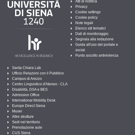
Atti di notifica
Privacy
Cookie settings
Cookie policy
Note legali
Elenco siti tematici
Dati di monitoraggio
Segnala alla redazione
Guida all'uso del portale e
social
Punto ascolto antiviolenza
Santa Chiara Lab
Ufficio Relazioni con il Pubblico
Campus di Arezzo
Centro Linguistico d'Ateneo - CLA
Disabilità, DSA e BES
Admission Office
International Mobility Desk
Europe Direct Siena
Musei
Altre strutture
Sedi nel territorio
Prenotazione aule
CUS Siena