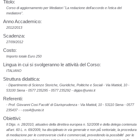
Titolo:
Corso di aggiornamento per Mediatori "La redazione dell'accordo e l'etica del
mediatore".
Anno Accademico:
2012/2013
Scadenza:
27/09/2012
Costo:
Importo totale Euro 250
Lingua in cui si svolgeranno le attività del Corso:
ITALIANO
Struttura didattica:
- Dipartimento di Scienze Storiche, Giuridiche, Politiche e Sociali - Via Mattioli, 10 -
53100 Siena - 0577 235295 - 0577 235292 - digips@unisi.it
Referenti:
- Prof. Giovanni Cosi Facoltŕ di Giurisprudenza - Via Mattioli, 10 - 53110 Siena - 0577
235437 - - cosi4@unisi.it
Obiettivi:
Il Dlgs. n. 28/2010, attuativo della direttiva europea n. 52/2008 e della delega contenuta
all'art. 60 L. n. 69/2009, ha disciplinato in via generale e non piů settoriale, la procedura
di mediazione per le controversie civili e commerciali, prevedendo la possibilitŕ per le