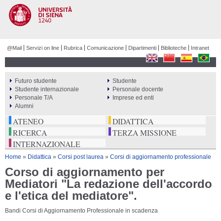
Salta al
contenuto
principale
@Mail
Servizi on line
Rubrica
Comunicazione
Dipartimenti
Biblioteche
Intranet
Futuro studente
Studente
PERCORSI
Studente internazionale
Personale docente
Personale T/A
Imprese ed enti
Alumni
ATENEO
DIDATTICA
RICERCA
TERZA MISSIONE
INTERNAZIONALE
Tu sei qui
Home
»
Didattica
»
Corsi post laurea
»
Corsi di aggiornamento professionale
Corso di aggiornamento per
Mediatori "La redazione dell'accordo
e l'etica del mediatore".
Bandi Corsi di Aggiornamento Professionale in scadenza