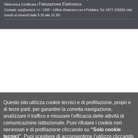
Fatturazione Elettronica
Elettronica Certificata
|
Contatti:
urp@unisi.it
- URP - Ufficio Relazioni con il Pubblico Tel. 0577 235555 (dal
lunedì al venerdì dalle 9.30 alle 10.30)
Questo sito utilizza cookie tecnici e di profilazione, propri e
di terze parti, per garantire la corretta navigazione,
analizzare il traffico e misurare l'efficacia delle attività di
comunicazione istituzionale.
Puoi rifiutare i cookie non
necessari e di profilazione cliccando su
“Solo cookie
tecnici”
.
Puoi scegliere di acconsentirne l’utilizzo cliccando