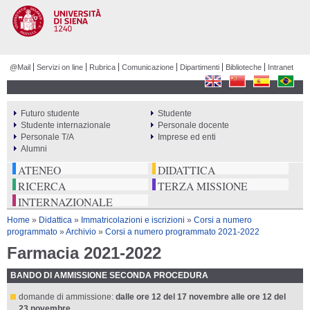
Salta al
contenuto
principale
@Mail
Servizi on line
Rubrica
Comunicazione
Dipartimenti
Biblioteche
Intranet
Futuro studente
Studente
PERCORSI
Studente internazionale
Personale docente
Personale T/A
Imprese ed enti
Alumni
ATENEO
DIDATTICA
RICERCA
TERZA MISSIONE
INTERNAZIONALE
Tu sei qui
Home
»
Didattica
»
Immatricolazioni e iscrizioni
»
Corsi a numero
programmato
»
Archivio
»
Corsi a numero programmato 2021-2022
Farmacia 2021-2022
BANDO DI AMMISSIONE SECONDA PROCEDURA
domande di ammissione:
dalle ore 12 del 17 novembre alle ore 12 del
23 novembre