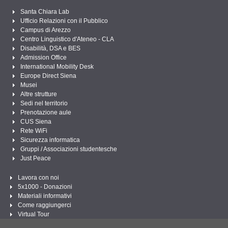
Santa Chiara Lab
Ufficio Relazioni con il Pubblico
Campus di Arezzo
Centro Linguistico d'Ateneo - CLA
Disabilità, DSA e BES
Admission Office
International Mobility Desk
Europe Direct Siena
Musei
Altre strutture
Sedi nel territorio
Prenotazione aule
CUS Siena
Rete WiFi
Sicurezza informatica
Gruppi / Associazioni studentesche
Just Peace
Lavora con noi
5x1000 - Donazioni
Materiali informativi
Come raggiungerci
Virtual Tour
Linee Guida per un Linguaggio amministrativo e istituzionale inclusivo