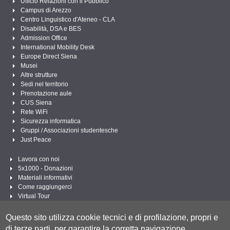
Ufficio Relazioni con il Pubblico
Campus di Arezzo
Centro Linguistico d'Ateneo - CLA
Disabilità, DSA e BES
Admission Office
International Mobility Desk
Europe Direct Siena
Musei
Altre strutture
Sedi nel territorio
Prenotazione aule
CUS Siena
Rete WiFi
Sicurezza informatica
Gruppi / Associazioni studentesche
Just Peace
Lavora con noi
5x1000 - Donazioni
Materiali informativi
Come raggiungerci
Virtual Tour
Linee Guida per un Linguaggio amministrativo e istituzionale inclusivo
Questo sito utilizza cookie tecnici e di profilazione, propri e
Segui UNISI
di terze parti, per garantire la corretta navigazione,