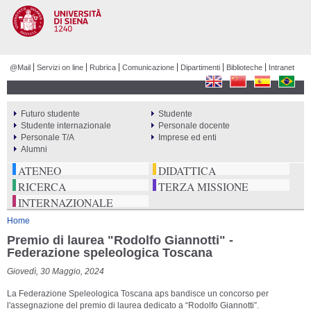
Salta al
contenuto
principale
@Mail
Servizi on line
Rubrica
Comunicazione
Dipartimenti
Biblioteche
Intranet
Futuro studente
Studente
PERCORSI
Studente internazionale
Personale docente
Personale T/A
Imprese ed enti
Alumni
ATENEO
DIDATTICA
RICERCA
TERZA MISSIONE
INTERNAZIONALE
Tu sei qui
Home
Premio di laurea "Rodolfo Giannotti" -
Federazione speleologica Toscana
Giovedì, 30 Maggio, 2024
La Federazione Speleologica Toscana aps bandisce un concorso per
l'assegnazione del premio di laurea dedicato a “Rodolfo Giannotti”.