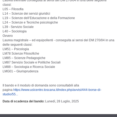
Laurea triennale conseguita ai sensi del DM 270/04 in una delle seguenti
classi:
L05 – Filosofia
L14 – Scienze dei servizi giuridici
L19 – Scienze dell’Educazione e della Formazione
L24 – Scienze e Tecniche psicologiche
L39 - Servizio Sociale
L40 – Sociologia
Ovvero
Laurea magistrale – ed equipollenti - conseguita ai sensi del DM 270/04 in una
delle seguenti classi:
LM51 – Psicologia
LM78 Scienze Filosofiche
LM85 – Scienze Pedagogiche
LM87 Servizio Sociale e Politiche Sociali
LM88 – Sociologia e Ricerca Sociale
LMG01 – Giurisprudenza
Il bando e il modulo di domanda sono consultabili alla
pagina
https://www.uslcentro.toscana.it/index.php/avvisi/444-borse-di-
studio/55...
Data di scadenza del bando
Lunedì, 28 Luglio, 2025