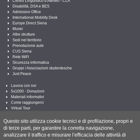
Centro Linguistico d'Ateneo - CLA
Disabilità, DSA e BES
Admission Office
International Mobility Desk
Europe Direct Siena
Musei
Altre strutture
Sedi nel territorio
Prenotazione aule
CUS Siena
Rete WiFi
Sicurezza informatica
Gruppi / Associazioni studentesche
Just Peace
Lavora con noi
5x1000 - Donazioni
Materiali informativi
Come raggiungerci
Virtual Tour
Linee Guida per un Linguaggio amministrativo e istituzionale inclusivo
Questo sito utilizza cookie tecnici e di profilazione, propri e
Segui UNISI
di terze parti, per garantire la corretta navigazione,
analizzare il traffico e misurare l'efficacia delle attività di