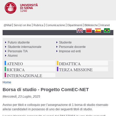
Salta al
contenuto
principale
@Mail
Servizi on line
Rubrica
Comunicazione
Dipartimenti
Biblioteche
Intranet
Futuro studente
Studente
PERCORSI
Studente internazionale
Personale docente
Personale T/A
Imprese ed enti
Alumni
ATENEO
DIDATTICA
RICERCA
TERZA MISSIONE
INTERNAZIONALE
Tu sei qui
Home
Borsa di studio - Progetto ComEC-NET
Mercoledì, 23 Luglio, 2025
Avviso per titoli e colloquio per l’assegnazione di 1 borsa di studio riservato
alle/ai candidate/i in possesso di uno dei seguenti titoli di studio.