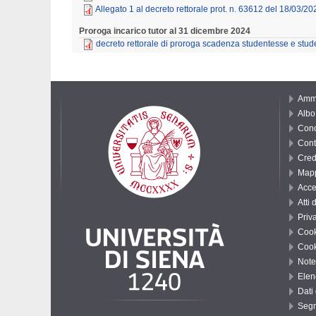
Allegato 1 al decreto rettorale prot. n. 63612 del 18/03/20
Proroga incarico tutor al 31 dicembre 2024
decreto rettorale di proroga scadenza studentesse e stude
Ammi
Albo 
Conc
Cont
Cred
Mapp
Acce
Atti 
Priv
Cook
Cook
Note
Elenc
Dati
Segn