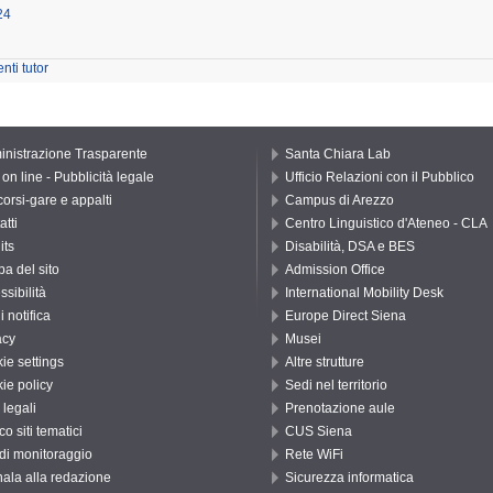
24
nti tutor
nistrazione Trasparente
Santa Chiara Lab
on line - Pubblicità legale
Ufficio Relazioni con il Pubblico
orsi-gare e appalti
Campus di Arezzo
atti
Centro Linguistico d'Ateneo - CLA
its
Disabilità, DSA e BES
a del sito
Admission Office
ssibilità
International Mobility Desk
di notifica
Europe Direct Siena
acy
Musei
ie settings
Altre strutture
ie policy
Sedi nel territorio
 legali
Prenotazione aule
o siti tematici
CUS Siena
 di monitoraggio
Rete WiFi
ala alla redazione
Sicurezza informatica