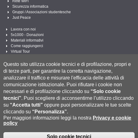
Rete WiFi
Sicurezza informatica
Gruppi / Associazioni studentesche
Just Peace
Lavora con noi
5x1000 - Donazioni
Materiali informativi
Come raggiungerci
Virtual Tour
Linee Guida per un Linguaggio amministrativo e istituzionale inclusivo
Questo sito utilizza cookie tecnici e di profilazione, propri e
Segui UNISI
di terze parti, per garantire la corretta navigazione,
analizzare il traffico e misurare l'efficacia delle attività di
comunicazione istituzionale.
Puoi rifiutare i cookie non
necessari e di profilazione cliccando su
“Solo cookie
tecnici”
.
Puoi scegliere di acconsentirne l’utilizzo cliccando
su
“Accetta tutti”
oppure puoi personalizzare le tue scelte
cliccando su
“Personalizza”
.
Per maggiori informazioni leggi la nostra
Privacy e cookie
policy
Università degli Studi di Siena
- Rettorato, via Banchi di Sotto 55, 53100 Siena
ITALIA
P.IVA 00273530527 | C.F. 80002070524 |
Modalità di pagamento
|
Caselle Pec: Posta
Solo cookie tecnici