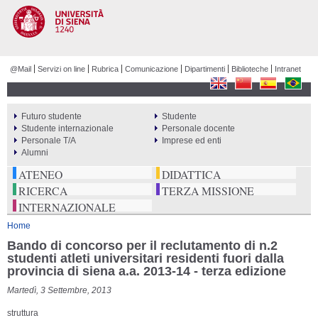
Salta al
contenuto
principale
@Mail
Servizi on line
Rubrica
Comunicazione
Dipartimenti
Biblioteche
Intranet
Futuro studente
Studente
PERCORSI
Studente internazionale
Personale docente
Personale T/A
Imprese ed enti
Alumni
ATENEO
DIDATTICA
RICERCA
TERZA MISSIONE
INTERNAZIONALE
Tu sei qui
Home
Bando di concorso per il reclutamento di n.2
studenti atleti universitari residenti fuori dalla
provincia di siena a.a. 2013-14 - terza edizione
Martedì, 3 Settembre, 2013
struttura