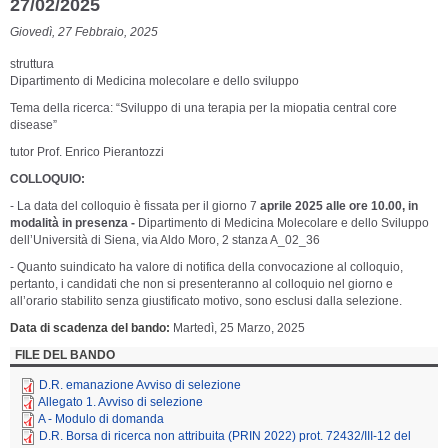
27/02/2025
Giovedì, 27 Febbraio, 2025
struttura
Dipartimento di Medicina molecolare e dello sviluppo
Tema della ricerca: “Sviluppo di una terapia per la miopatia central core
disease”
tutor Prof. Enrico Pierantozzi
COLLOQUIO:
- La data del colloquio è fissata per il giorno 7
aprile 2025 alle ore 10.00,
in
modalità in presenza -
Dipartimento di Medicina Molecolare e dello Sviluppo
dell’Università di Siena, via Aldo Moro, 2 stanza A_02_36
- Quanto suindicato ha valore di notifica della convocazione al colloquio,
pertanto, i candidati che non si presenteranno al colloquio nel giorno e
all’orario stabilito senza giustificato motivo, sono esclusi dalla selezione.
Data di scadenza del bando
Martedì, 25 Marzo, 2025
FILE DEL BANDO
D.R. emanazione Avviso di selezione
Allegato 1. Avviso di selezione
A - Modulo di domanda
D.R. Borsa di ricerca non attribuita (PRIN 2022) prot. 72432/III-12 del