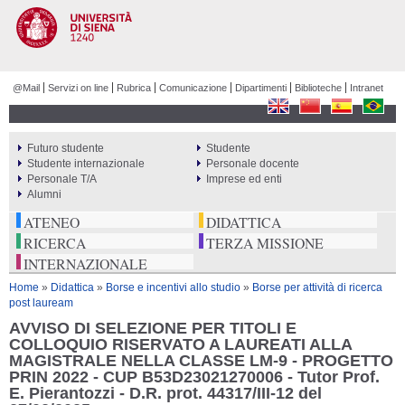
Salta al
contenuto
principale
@Mail
Servizi on line
Rubrica
Comunicazione
Dipartimenti
Biblioteche
Intranet
Futuro studente
Studente
PERCORSI
Studente internazionale
Personale docente
Personale T/A
Imprese ed enti
Alumni
ATENEO
DIDATTICA
RICERCA
TERZA MISSIONE
INTERNAZIONALE
Tu sei qui
Home
»
Didattica
»
Borse e incentivi allo studio
»
Borse per attività di ricerca
post lauream
AVVISO DI SELEZIONE PER TITOLI E
COLLOQUIO RISERVATO A LAUREATI ALLA
MAGISTRALE NELLA CLASSE LM-9 - PROGETTO
PRIN 2022 - CUP B53D23021270006 - Tutor Prof.
E. Pierantozzi - D.R. prot. 44317/III-12 del