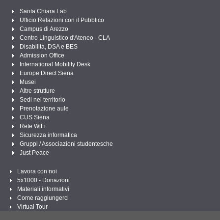
Santa Chiara Lab
Ufficio Relazioni con il Pubblico
Campus di Arezzo
Centro Linguistico d'Ateneo - CLA
Disabilità, DSA e BES
Admission Office
International Mobility Desk
Europe Direct Siena
Musei
Altre strutture
Sedi nel territorio
Prenotazione aule
CUS Siena
Rete WiFi
Sicurezza informatica
Gruppi / Associazioni studentesche
Just Peace
Lavora con noi
5x1000 - Donazioni
Materiali informativi
Come raggiungerci
Virtual Tour
Linee Guida per un Linguaggio amministrativo e istituzionale inclusivo