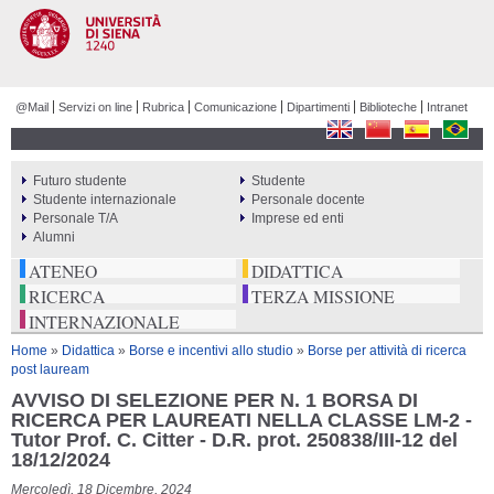
Salta al
contenuto
principale
@Mail
Servizi on line
Rubrica
Comunicazione
Dipartimenti
Biblioteche
Intranet
Futuro studente
Studente
PERCORSI
Studente internazionale
Personale docente
Personale T/A
Imprese ed enti
Alumni
ATENEO
DIDATTICA
RICERCA
TERZA MISSIONE
INTERNAZIONALE
Tu sei qui
Home
»
Didattica
»
Borse e incentivi allo studio
»
Borse per attività di ricerca
post lauream
AVVISO DI SELEZIONE PER N. 1 BORSA DI
RICERCA PER LAUREATI NELLA CLASSE LM-2 -
Tutor Prof. C. Citter - D.R. prot. 250838/III-12 del
18/12/2024
Mercoledì, 18 Dicembre, 2024