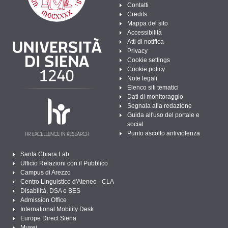
Contatti
Credits
Mappa del sito
Accessibilità
Atti di notifica
Privacy
Cookie settings
Cookie policy
Note legali
Elenco siti tematici
Dati di monitoraggio
Segnala alla redazione
Guida all'uso del portale e
social
Punto ascolto antiviolenza
Santa Chiara Lab
Ufficio Relazioni con il Pubblico
Campus di Arezzo
Centro Linguistico d'Ateneo - CLA
Disabilità, DSA e BES
Admission Office
International Mobility Desk
Europe Direct Siena
Musei