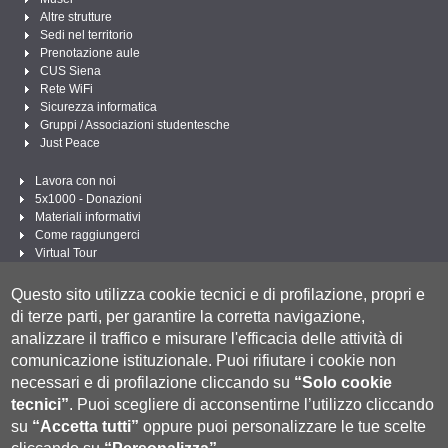
Altre strutture
Sedi nel territorio
Prenotazione aule
CUS Siena
Rete WiFi
Sicurezza informatica
Gruppi / Associazioni studentesche
Just Peace
Lavora con noi
5x1000 - Donazioni
Materiali informativi
Come raggiungerci
Virtual Tour
Linee Guida per un Linguaggio amministrativo e istituzionale inclusivo
Questo sito utilizza cookie tecnici e di profilazione, propri e
Segui UNISI
di terze parti, per garantire la corretta navigazione,
analizzare il traffico e misurare l'efficacia delle attività di
comunicazione istituzionale.
Puoi rifiutare i cookie non
necessari e di profilazione cliccando su
“Solo cookie
tecnici”
.
Puoi scegliere di acconsentirne l’utilizzo cliccando
su
“Accetta tutti”
oppure puoi personalizzare le tue scelte