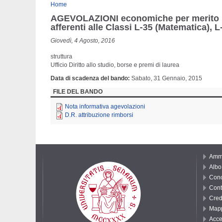
Tu sei qui
Home
AGEVOLAZIONI economiche per merito riser
afferenti alle Classi L-35 (Matematica), 
Giovedì, 4 Agosto, 2016
struttura
Ufficio Diritto allo studio, borse e premi di laurea
Data di scadenza del bando
Sabato, 31 Gennaio, 2015
FILE DEL BANDO
Nota informativa agevolazioni
D.R. attribuzione rimborsi
Ammi
Albo 
Conc
Cont
Cred
Mapp
Acce