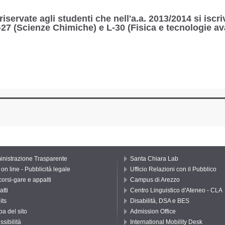
vate agli studenti che nell'a.a. 2013/2014 si iscri
L-27 (Scienze Chimiche) e L-30 (Fisica e tecnologie a
nistrazione Trasparente
Santa Chiara Lab
on line - Pubblicità legale
Ufficio Relazioni con il Pubblico
orsi-gare e appalti
Campus di Arezzo
atti
Centro Linguistico d'Ateneo - CLA
its
Disabilità, DSA e BES
a del sito
Admission Office
ssibilità
International Mobility Desk