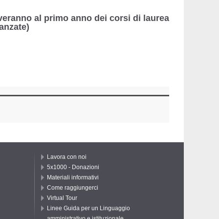
veranno al primo anno dei corsi di laurea
vanzate)
Lavora con noi
5x1000 - Donazioni
Materiali informativi
Come raggiungerci
Virtual Tour
Linee Guida per un Linguaggio
amministrativo e istituzionale