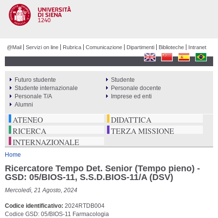
Salta al
contenuto
principale
@Mail
Servizi on line
Rubrica
Comunicazione
Dipartimenti
Biblioteche
Intranet
Futuro studente
Studente
PERCORSI
Studente internazionale
Personale docente
Personale T/A
Imprese ed enti
Alumni
ATENEO
DIDATTICA
RICERCA
TERZA MISSIONE
INTERNAZIONALE
Tu sei qui
Home
Ricercatore Tempo Det. Senior (Tempo pieno) -
GSD: 05/BIOS-11, S.S.D.BIOS-11/A (DSV)
Mercoledì, 21 Agosto, 2024
Codice identificativo
2024RTDB004
Codice GSD: 05/BIOS-11 Farmacologia