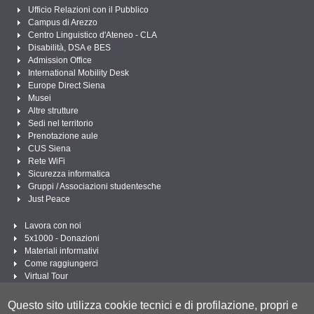
Ufficio Relazioni con il Pubblico
Campus di Arezzo
Centro Linguistico d'Ateneo - CLA
Disabilità, DSA e BES
Admission Office
International Mobility Desk
Europe Direct Siena
Musei
Altre strutture
Sedi nel territorio
Prenotazione aule
CUS Siena
Rete WiFi
Sicurezza informatica
Gruppi / Associazioni studentesche
Just Peace
Lavora con noi
5x1000 - Donazioni
Materiali informativi
Come raggiungerci
Virtual Tour
Linee Guida per un Linguaggio amministrativo e istituzionale inclusivo
Questo sito utilizza cookie tecnici e di profilazione, propri e
Segui UNISI