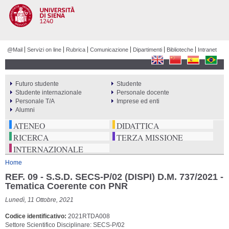
Salta al
contenuto
principale
@Mail
Servizi on line
Rubrica
Comunicazione
Dipartimenti
Biblioteche
Intranet
Futuro studente
Studente
PERCORSI
Studente internazionale
Personale docente
Personale T/A
Imprese ed enti
Alumni
ATENEO
DIDATTICA
RICERCA
TERZA MISSIONE
INTERNAZIONALE
Tu sei qui
Home
REF. 09 - S.S.D. SECS-P/02 (DISPI) D.M. 737/2021 -
Tematica Coerente con PNR
Lunedì, 11 Ottobre, 2021
Codice identificativo
2021RTDA008
Settore Scientifico Disciplinare: SECS-P/02