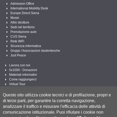
Admission Office
International Mobility Desk
Europe Direct Siena
Musei
Altre strutture
Sedi nel territorio
Prenotazione aule
CUS Siena
Rete WiFi
Sicurezza informatica
Gruppi / Associazioni studentesche
Just Peace
Lavora con noi
5x1000 - Donazioni
Materiali informativi
Come raggiungerci
Virtual Tour
Linee Guida per un Linguaggio amministrativo e istituzionale inclusivo
Questo sito utilizza cookie tecnici e di profilazione, propri e
Segui UNISI
di terze parti, per garantire la corretta navigazione,
analizzare il traffico e misurare l'efficacia delle attività di
comunicazione istituzionale.
Puoi rifiutare i cookie non