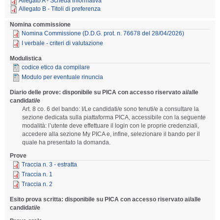
Allegato A - Scheda informativa
Allegato B - Titoli di preferenza
Nomina commissione
Nomina Commissione (D.D.G. prot. n. 76678 del 28/04/2026)
I verbale - criteri di valutazione
Modulistica
codice etico da compilare
Modulo per eventuale rinuncia
Diario delle prove: disponibile su PICA con accesso riservato ai/alle
candidati/e
Art. 8 co. 6 del bando: I/Le candidati/e sono tenuti/e a consultare la
sezione dedicata sulla piattaforma PICA, accessibile con la seguente
modalità: l’utente deve effettuare il login con le proprie credenziali,
accedere alla sezione My PICA e, infine, selezionare il bando per il
quale ha presentato la domanda.
Prove
Traccia n. 3 - estratta
Traccia n. 1
Traccia n. 2
Esito prova scritta: disponibile su PICA con accesso riservato ai/alle
candidati/e