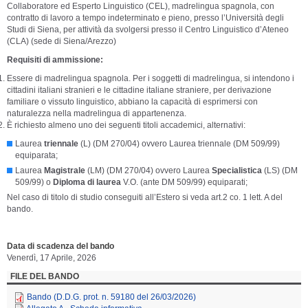
Collaboratore ed Esperto Linguistico (CEL), madrelingua spagnola, con
contratto di lavoro a tempo indeterminato e pieno, presso l’Università degli
Studi di Siena, per attività da svolgersi presso il Centro Linguistico d’Ateneo
(CLA) (sede di Siena/Arezzo)
Requisiti di ammissione:
Essere di madrelingua spagnola. Per i soggetti di madrelingua, si intendono i
cittadini italiani stranieri e le cittadine italiane straniere, per derivazione
familiare o vissuto linguistico, abbiano la capacità di esprimersi con
naturalezza nella madrelingua di appartenenza.
È richiesto almeno uno dei seguenti titoli accademici, alternativi:
Laurea
triennale
(L) (DM 270/04) ovvero Laurea triennale (DM 509/99)
equiparata;
Laurea
Magistrale
(LM) (DM 270/04) ovvero Laurea
Specialistica
(LS) (DM
509/99) o
Diploma di laurea
V.O. (ante DM 509/99) equiparati;
Nel caso di titolo di studio conseguiti all’Estero si veda art.2 co. 1 lett. A del
bando.
Data di scadenza del bando
Venerdì, 17 Aprile, 2026
FILE DEL BANDO
Bando (D.D.G. prot. n. 59180 del 26/03/2026)