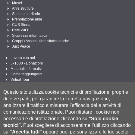
Musei
Altre strutture
Sedi nel territorio
Prenotazione aule
CUS Siena
Rete WiFi
Sicurezza informatica
Gruppi / Associazioni studentesche
Just Peace
Lavora con noi
5x1000 - Donazioni
Materiali informativi
Come raggiungerci
Virtual Tour
Linee Guida per un Linguaggio amministrativo e istituzionale inclusivo
Questo sito utilizza cookie tecnici e di profilazione, propri e
Segui UNISI
di terze parti, per garantire la corretta navigazione,
analizzare il traffico e misurare l'efficacia delle attività di
comunicazione istituzionale.
Puoi rifiutare i cookie non
necessari e di profilazione cliccando su
“Solo cookie
tecnici”
.
Puoi scegliere di acconsentirne l’utilizzo cliccando
su
“Accetta tutti”
oppure puoi personalizzare le tue scelte