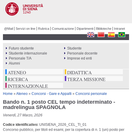
Salta al
contenuto
principale
@Mail
Servizi on line
Rubrica
Comunicazione
Dipartimenti
Biblioteche
Intranet
Futuro studente
Studente
PERCORSI
Studente internazionale
Personale docente
Personale T/A
Imprese ed enti
Alumni
ATENEO
DIDATTICA
RICERCA
TERZA MISSIONE
INTERNAZIONALE
Tu sei qui
Home
»
Ateneo
»
Concorsi - Gare e Appalti
»
Concorsi personale
Bando n. 1 posto CEL tempo indeterminato -
madrelingua SPAGNOLA
Venerdì, 27 Marzo, 2026
Codice identificativo
UNISIENA_2026_CEL_TI_01
Concorso pubblico, per titoli ed esami, per la copertura di n. 1 (un) posto per