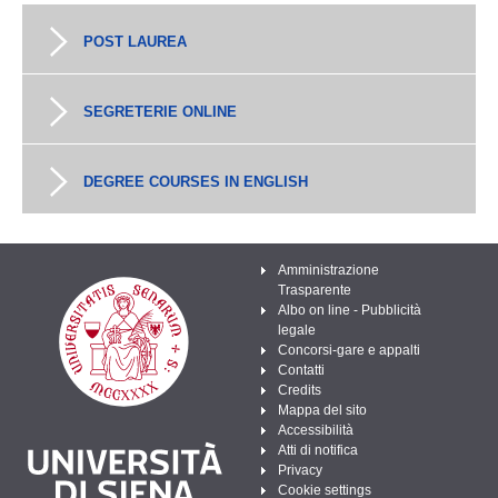
POST LAUREA
SEGRETERIE ONLINE
DEGREE COURSES IN ENGLISH
Amministrazione
Trasparente
Albo on line - Pubblicità
legale
Concorsi-gare e appalti
Contatti
Credits
Mappa del sito
Accessibilità
Atti di notifica
Privacy
Cookie settings