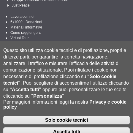
Just Peace
Lavora con noi
5x1000 - Donazioni
Materiali informativi
Come raggiungerci
Virtual Tour
Linee Guida per un Linguaggio amministrativo e istituzionale inclusivo
Questo sito utilizza cookie tecnici e di profilazione, propri e
Segui UNISI
di terze parti, per garantire la corretta navigazione,
analizzare il traffico e misurare l'efficacia delle attività di
comunicazione istituzionale.
Puoi rifiutare i cookie non
necessari e di profilazione cliccando su
“Solo cookie
tecnici”
.
Puoi scegliere di acconsentirne l’utilizzo cliccando
su
“Accetta tutti”
oppure puoi personalizzare le tue scelte
cliccando su
“Personalizza”
.
Per maggiori informazioni leggi la nostra
Privacy e cookie
policy
Università degli Studi di Siena
- Rettorato, via Banchi di Sotto 55, 53100 Siena
ITALIA
P.IVA 00273530527 | C.F. 80002070524 |
Modalità di pagamento
|
Caselle Pec: Posta
Solo cookie tecnici
Fatturazione Elettronica
Elettronica Certificata
|
Contatti:
urp@unisi.it
- URP - Ufficio Relazioni con il Pubblico Tel. 0577 235555 (dal
Accetta tutti