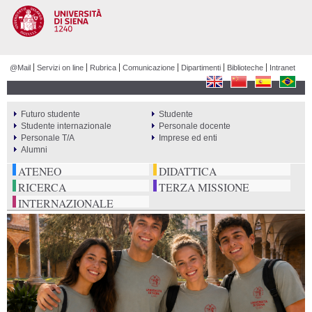
Salta al
contenuto
principale
@Mail
Servizi on line
Rubrica
Comunicazione
Dipartimenti
Biblioteche
Intranet
Futuro studente
Studente
PERCORSI
Studente internazionale
Personale docente
Personale T/A
Imprese ed enti
Alumni
ATENEO
DIDATTICA
RICERCA
TERZA MISSIONE
INTERNAZIONALE