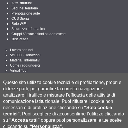
Altre strutture
Sedi nel territorio
Prenotazione aule
CUS Siena
Rete WiFi
Sicurezza informatica
Gruppi / Associazioni studentesche
Just Peace
Lavora con noi
5x1000 - Donazioni
Materiali informativi
Come raggiungerci
Virtual Tour
Linee Guida per un Linguaggio amministrativo e istituzionale inclusivo
Questo sito utilizza cookie tecnici e di profilazione, propri e
Segui UNISI
di terze parti, per garantire la corretta navigazione,
analizzare il traffico e misurare l'efficacia delle attività di
comunicazione istituzionale.
Puoi rifiutare i cookie non
necessari e di profilazione cliccando su
“Solo cookie
tecnici”
.
Puoi scegliere di acconsentirne l’utilizzo cliccando
su
“Accetta tutti”
oppure puoi personalizzare le tue scelte
cliccando su
“Personalizza”
.