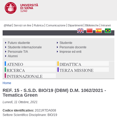
Salta al
contenuto
principale
@Mail
Servizi on line
Rubrica
Comunicazione
Dipartimenti
Biblioteche
Intranet
Futuro studente
Studente
PERCORSI
Studente internazionale
Personale docente
Personale T/A
Imprese ed enti
Alumni
ATENEO
DIDATTICA
RICERCA
TERZA MISSIONE
INTERNAZIONALE
Tu sei qui
Home
REF. 15 - S.S.D. BIO/19 (DBM) D.M. 1062/2021 -
Tematica Green
Lunedì, 11 Ottobre, 2021
Codice identificativo
2021RTDA008
Settore Scientifico Disciplinare: BIO/19